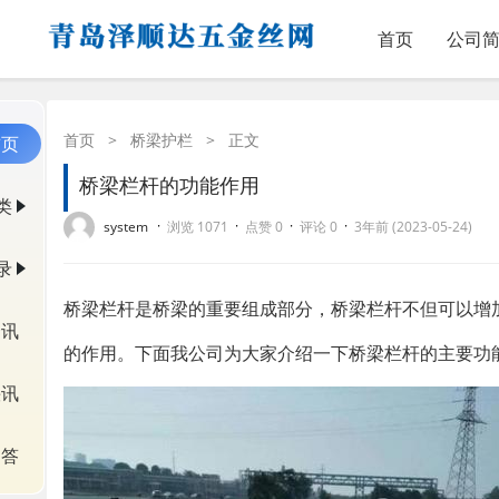
首页
公司
首页
>
桥梁护栏
>
正文
首页
桥梁栏杆的功能作用
类
·
·
·
·
system
浏览 1071
点赞 0
评论 0
3年前 (2023-05-24)
录
桥梁栏杆是桥梁的重要组成部分，桥梁栏杆不但可以增
资讯
的作用。下面我公司为大家介绍一下桥梁栏杆的主要功
快讯
问答