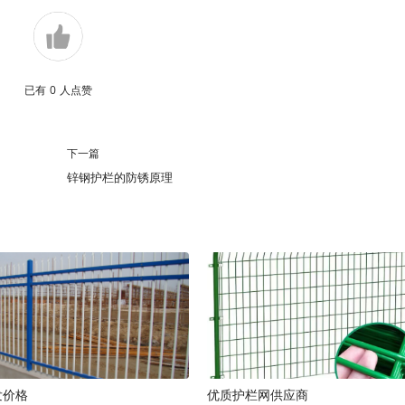
已有
0
人点赞
下一篇
锌钢护栏的防锈原理
发价格
优质护栏网供应商