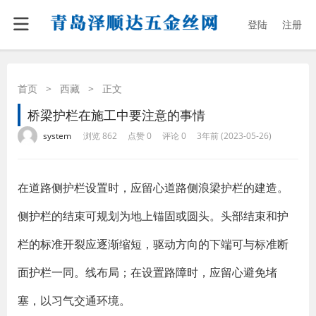
登陆
注册
首页
>
西藏
>
正文
桥梁护栏在施工中要注意的事情
·
·
·
·
system
浏览 862
点赞 0
评论 0
3年前 (2023-05-26)
在道路侧护栏设置时，应留心道路侧浪梁护栏的建造。
侧护栏的结束可规划为地上锚固或圆头。头部结束和护
栏的标准开裂应逐渐缩短，驱动方向的下端可与标准断
面护栏一同。线布局；在设置路障时，应留心避免堵
塞，以习气交通环境。