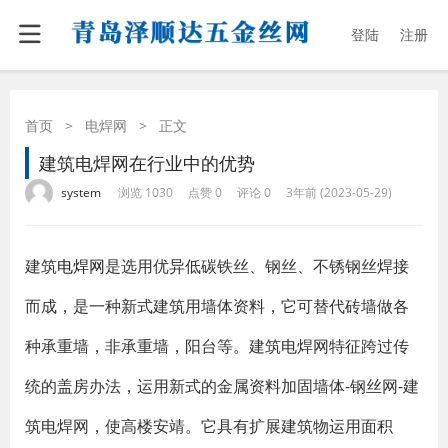
登陆
注册
首页
>
电焊网
>
正文
建筑电焊网在行业中的优势
·
·
·
·
system
浏览 1030
点赞 0
评论 0
3年前 (2023-05-29)
建筑
电焊网
是选用优异低碳铁丝、钢丝、不锈钢丝焊接
而成，是一种新式建筑用墙体资料，它可替代砖墙做各
种承重墙，非承重墙，阳台等。建筑电焊网特征跨过传
统的盖房办法，运用新式的金属资料加固墙体-钢丝网-建
筑电焊网，使高楼安靖。它具有扩展建筑物运用面积