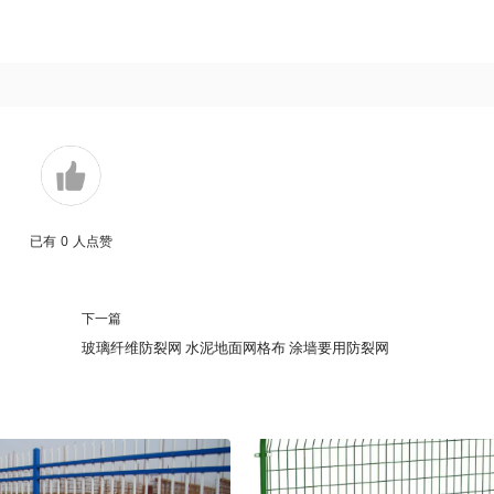
已有
0
人点赞
下一篇
玻璃纤维防裂网 水泥地面网格布 涂墙要用防裂网