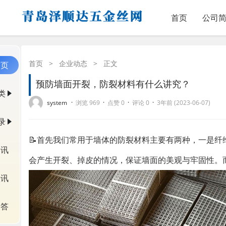
首页
公司
首页
>
企业动态
>
正文
首页
预防墙面开裂，防裂材料有什么讲究？
类
·
·
·
·
system
浏览 969
点赞 0
评论 0
3年前 (2023-06-07)
录
📝首先我们常用于墙体的防裂材料主要有两种，一是
资讯
会产生开裂、掉皮的情况，保证墙面的美观与牢固性。
快讯
问答