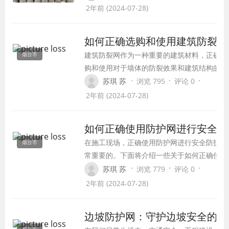
纤维制成，具有良好的抗拉强度和耐腐蚀
2年前 (2024-07-28)
性能。建筑防裂网广泛应用于各种建筑结
构中，如混凝土墙体、砖墙、石墙等，可
如何正确选购和使用建筑防裂网
以有效防止墙体在使用过程中由于温度、
建筑防裂网作为一种重要的建筑材料，正确选
烟台市
湿度等因素引起的裂缝和变形。
购和使用对于墙体的防裂效果和建筑结构的稳
定性至关重要。首先，在选购建筑防裂网时，
·
·
·
苏琪 苏
浏览 795
评论 0
要根据建筑墙体的材质和结构确定所需的规格
2年前 (2024-07-28)
和型号，同时要考虑建筑环境和要求选择合适
的材质和规格。
如何正确使用防护网进行安全防
在施工现场，正确使用防护网进行安全防护是
烟台市
常重要的。下面将介绍一些关于如何正确使用
护网的方法和注意事项。
·
·
·
苏琪 苏
浏览 779
评论 0
2年前 (2024-07-28)
边坡防护网：守护边坡安全的隐