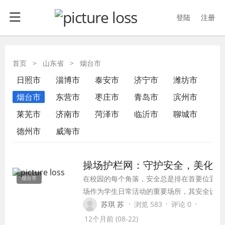
登陆
注册
首页
>
山东省
>
烟台市
日照市
淄博市
泰安市
济宁市
潍坊市
烟台市
东营市
枣庄市
青岛市
滨州市
莱芜市
济南市
菏泽市
临沂市
聊城市
德州市
威海市
操场护栏网：守护安全，美化校
在校园的每个角落，安全总是排在首要位置。
烟台市
场作为学生日常活动的重要场所，其安全设施
得尤为重要。操场护栏网，作为一道坚实的屏
·
·
·
苏琪 苏
浏览 583
评论 0
障，不仅保障了学生的安全，还美化了校园环
12个月前 (08-22)