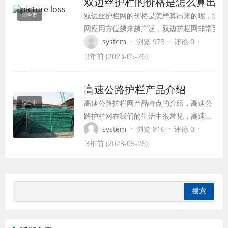
双边丝护栏的价格是怎么算出来
双边丝护栏网的价格是怎样算出来的呢，随着
烟台市
网应用方位越来越广泛，双边护栏网非常受大
青睐由于双边丝护栏网价格特别的便宜，同时
·
·
·
system
浏览 973
评论 0
质量也很不错，所有性价比就很高。双边丝护
3年前 (2023-05-26)
价格是有各个部件的价格相加而得到的，而这
边丝护栏网的组成也特别很是的简单，只有护
高速公路护栏产品介绍
片和立柱两部分组成，下面我们细致介绍一下
高速公路护栏网产品特点的介绍，高速公
烟台市
丝护栏网价格的计算方法，期望会对您有所帮
路护栏网在我们的生活中很常见，高速公
路护栏网是一种采国国产用冷拔低碳钢
·
·
·
system
浏览 816
评论 0
丝、PVC丝焊接成，具有隔离作用的护栏
3年前 (2023-05-26)
网产品，其用与连接附件与钢管支柱稳
固，具有多种颜色。