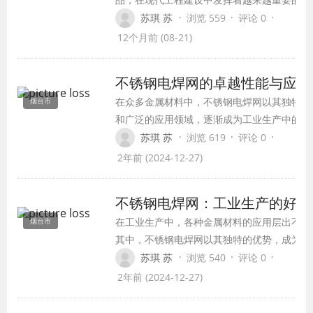
高强度钢丝绳、支撑绳、锚杆、固定装置等组
·
·
·
苏琪 苏
浏览 559
评论 0
施工简便、强度高、耐腐蚀、使用寿命长等特
12个月前 (08-21)
泛应用于山体滑坡、泥石流等地质灾害治理领
不锈钢电焊网的卓越性能与应用
在众多金属材料中，不锈钢电焊网以其独特的
烟台市
和广泛的应用领域，逐渐成为工业生产中的佼
者。本文将详细介绍不锈钢电焊网的卓越性能
·
·
·
苏琪 苏
浏览 619
评论 0
在各个行业的应用。
2年前 (2024-12-27)
不锈钢电焊网：工业生产的好帮
在工业生产中，各种金属材料的应用层出不穷
烟台市
其中，不锈钢电焊网以其独特的优势，成为众
工业领域的“好帮手”。本文将探讨不锈钢电焊
·
·
·
苏琪 苏
浏览 540
评论 0
的特性、应用及其在工业生产中的重要作用。
2年前 (2024-12-27)