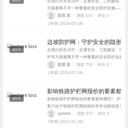
在我们日常生活中，交通安全、工程建设、环
烟台市
方面都离不开一种重要的安全防护设施——边
网。边坡防护网是一种应用于边坡稳定、防止
·
·
·
苏琪 苏
浏览 614
评论 0
和意外事故的防护系统，它为我们的生活带来
2年前 (2024-07-28)
处，却往往被人们忽视。
边坡防护网：守护安全的隐形盾
在我们的生活中，交通安全、工程建设、环境
烟台市
护等方面都离不开一种重要的安全防护设施—
边坡防护网。边坡防护网是一种应用于边坡稳
·
·
·
苏琪 苏
浏览 774
评论 0
定、防止自然灾害和意外事故的防护系统，它
2年前 (2024-07-28)
我们的生活带来了许多好处，却往往被人们忽
视。
影响铁路护栏网报价的要素都有
影响铁路护栏网报价的要素都有哪些?，护栏
烟台市
客户由于铁路护栏网的报价常常动摇很是无法
天问候的报价，今日要下订单了，成果被告知
·
·
·
system
浏览 873
评论 0
钱了，所以弄的生意很不兴奋，其实这个疑问
3年前 (2023-05-26)
置