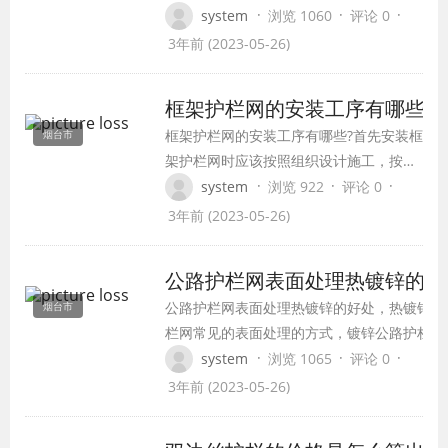
一种专门用于机场外围的安全防护运用的护栏
·
·
·
system
浏览 1060
评论 0
品。
3年前 (2023-05-26)
框架护栏网的安装工序有哪些
框架护栏网的安装工序有哪些?首先安装框
烟台市
架护栏网时应该按照组织设计施工，按图
纸需求及实际地势、地物的状况进行施工
·
·
·
system
浏览 922
评论 0
放样，定出框架护栏网立柱中心线，进行
3年前 (2023-05-26)
必要的清场和挖除树根以便按规则的斜度
和线形安装框架护栏网。
公路护栏网表面处理热镀锌的好
公路护栏网表面处理热镀锌的好处，热镀锌是
烟台市
栏网常见的表面处理的方式，镀锌公路护栏网
哪些好处呢，下面就为大家详细的讲解一下吧
·
·
·
system
浏览 1065
评论 0
3年前 (2023-05-26)