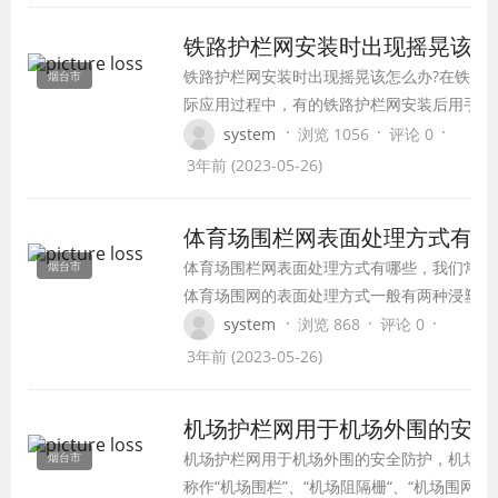
铁路护栏网安装时出现摇晃该怎
铁路护栏网安装时出现摇晃该怎么办?在铁路
烟台市
际应用过程中，有的铁路护栏网安装后用手会
出现明显的晃动，造成铁路护栏网摇动的主要
·
·
·
system
浏览 1056
评论 0
立柱底部安装不牢固;大多数铁路护栏网的安
3年前 (2023-05-26)
客户的要求进行的，这样就可能出现安装铁路
立柱的位置和原先设计位置不符合，这些位置
体育场围栏网表面处理方式有哪
有预埋件，这样就会铁路护栏网立柱不牢固。
体育场围栏网表面处理方式有哪些，我们常见
烟台市
体育场围网的表面处理方式一般有两种浸塑和
塑，那这两种模式有何不同呢?下面我们分析
·
·
·
system
浏览 868
评论 0
一下。
3年前 (2023-05-26)
机场护栏网用于机场外围的安全
机场护栏网用于机场外围的安全防护，机场护
烟台市
称作“机场围栏”、“机场阻隔栅“、“机场围网”