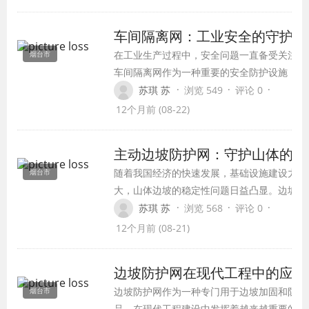
境，成为了校园生活中不可或缺的一部分。
车间隔离网：工业安全的守护者
在工业生产过程中，安全问题一直备受关注。
烟台市
车间隔离网作为一种重要的安全防护设施，在
工厂、仓库、建筑工地等场所发挥着不可替代
·
·
·
苏琪 苏
浏览 549
评论 0
的作用。它不仅能够有效隔离危险区域，防止
12个月前 (08-22)
人员误入，还能优化工作流程，提升作业效
率。本文将从车间隔离网的功能、结构、材
主动边坡防护网：守护山体的安
质、应用场景等方面进行详细介绍，以期为读
随着我国经济的快速发展，基础设施建设力度
烟台市
者提供全面的认识。
大，山体边坡的稳定性问题日益凸显。边坡防
一种重要的防护措施，在保障山体安全、防止
·
·
·
苏琪 苏
浏览 568
评论 0
方面发挥着重要作用。其中，主动边坡防护网
12个月前 (08-21)
的优势，成为守护山体安全的重要卫士。
边坡防护网在现代工程中的应用
边坡防护网作为一种专门用于边坡加固和防护
烟台市
品，在现代工程建设中发挥着越来越重要的作