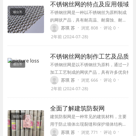
不锈钢丝网的特点及应用领域
不锈钢丝网是一种以不锈钢丝为原料制成
烟台市
的网状产品，具有耐高温、耐腐蚀、耐磨
损等优良特性，被广泛应用于许多领域。
·
·
·
苏琪 苏
浏览 808
评论 0
其主要特点如下：
2年前 (2024-07-28)
不锈钢丝网的制作工艺及品质控
不锈钢丝网是以不锈钢丝为原料，通过一系列
烟台市
加工工艺制成的网状产品，具有许多优良特性
其制作工艺主要包括以下几个步骤：
·
·
·
苏琪 苏
浏览 666
评论 0
2年前 (2024-07-28)
全面了解建筑防裂网
建筑防裂网是一种常见的建筑材料，主要
烟台市
用于防止墙体出现裂缝和保护墙体结构的
稳定性。它通常由高强度玻璃纤维或塑料
·
·
·
苏琪 苏
浏览 771
评论 0