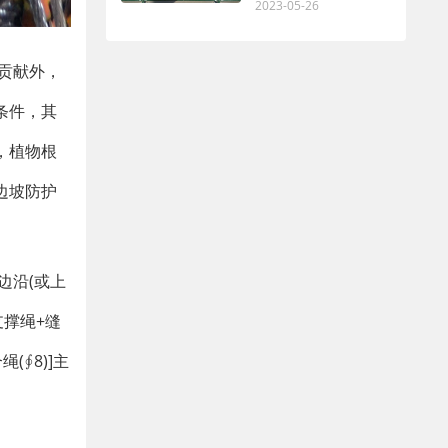
2023-05-26
贡献外，
条件，其
，植物根
边坡防护
边沿(或上
支撑绳+缝
(∮8)]主