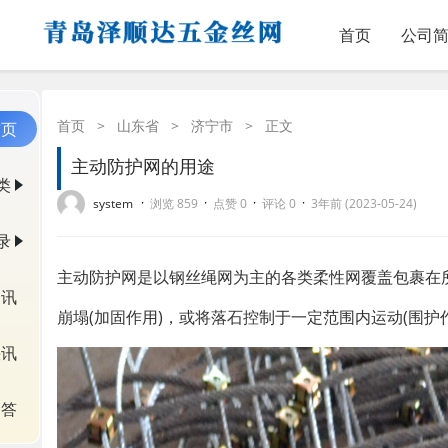
首页
公司
首页
>
山东省
>
济宁市
>
正文
首页
主​动防护网的用途
类
·
·
·
·
system
浏览 859
点赞 0
评论 0
3年前 (2023-05-24)
录
主动防护网是以钢丝绳网为主的各类柔性网覆盖包裹在
资讯
崩塌(加固作用)，或将落石控制于一定范围内运动(围护
快讯
问答