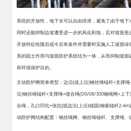
系统的开放性，地下水可以自由排泄，避免了由于地下
同时还能抑制边坡遭受进一步的风化剥蚀，且对坡面形
开放特征给随后或今后有条件并需要时实施人工坡面绿
系的固土作用与坡面防护系统结为一体，从而抑制坡面
和环境保护目的。
主动防护网简单类型：边沿(或上沿)钢丝绳锚杆+支撑绳+缝合
沿)钢丝绳锚杆+支撑绳+缝合绳(D0/08/300钢绳网+
合绳，孔口凹坑+张拉[或边沿(上沿)锚固(钢索锚杆2-4m距4.5
动防护网结构配置：钢丝绳网、钢丝绳锚杆、支撑绳、