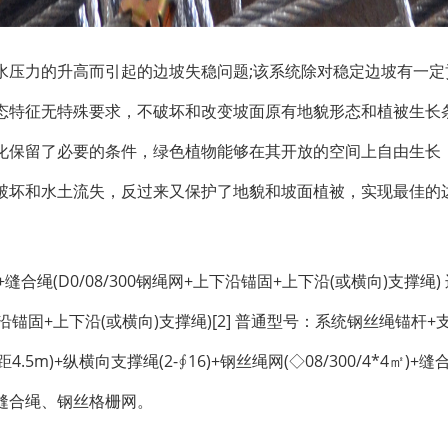
水压力的升高而引起的边坡失稳问题;该系统除对稳定边坡有一定
态特征无特殊要求，不破坏和改变坡面原有地貌形态和植被生长
化保留了必要的条件，绿色植物能够在其开放的空间上自由生长
破坏和水土流失，反过来又保护了地貌和坡面植被，实现最佳的
绳(D0/08/300钢绳网+上下沿锚固+上下沿(或横向)支撑绳) 
上下沿锚固+上下沿(或横向)支撑绳)[2] 普通型号：系统钢丝绳锚杆+
m)+纵横向支撑绳(2-∮16)+钢丝绳网(◇08/300/4*4㎡)+缝合绳
缝合绳、钢丝格栅网。