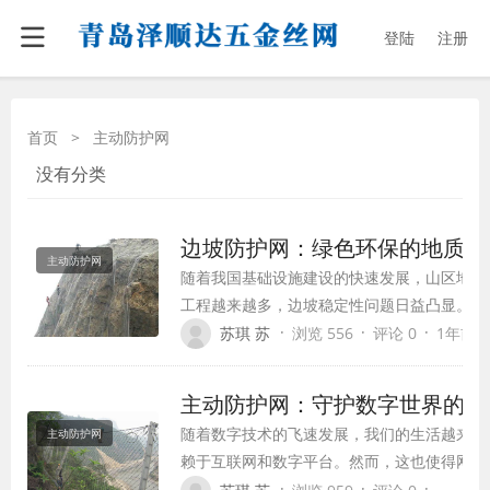
登陆
注册
首页
>
主动防护网
没有分类
边坡防护网：绿色环保的地质灾
主动防护网
随着我国基础设施建设的快速发展，山区地带
工程越来越多，边坡稳定性问题日益凸显。传
往存在破坏生态环境、施工困难等问题。边坡
·
·
·
苏琪 苏
浏览 556
评论 0
1年前 (2
绿色环保的地质灾害防治技术，以其独特的优
区工程建设的首选。
主动防护网：守护数字世界的安
随着数字技术的飞速发展，我们的生活越来越
主动防护网
赖于互联网和数字平台。然而，这也使得网络
全问题日益突出，各种网络攻击和威胁层出不
·
·
·