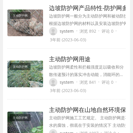
材质抗断拉力为1770MPa，普通非标材质抗
边坡防护网产品特性-防护网多
断拉力也可以达到1400MPa。所用材质均采
边坡防护网一般分为主动防护网和被动防护网
主动防护网
用热镀锌表面处理，有较强的抗腐蚀能力。
根据边坡防护网的材料以及安装边坡防护网工
来决定的。主动防护网价格比较便宜，一般是在6
·
·
·
system
浏览 892
评论 0
元/平方米左右。被动防护网的价格较贵，一般是
3年前 (2023-06-03)
240元/平方米左右，它之所以贵是因为被动
孔一般都不会大于250mm，并且被动防护网
主动防护网用途
柱支撑。当然以上的价格是包括所有的材料价
边坡防护网柔性和拦截强度足以吸收和分
主动防护网
装价格。
散传递预计的落实冲击动能，消能环的设
计和采用使系统的抗冲击能力得到进一步
·
·
·
system
浏览 841
评论 0
提高，与钢性拦截和砌浆挡墙相比较，改
3年前 (2023-06-03)
变了原有施工工艺，使工期和资金得到减
少。
主动防护网在山地自然环境保护
主动防护网施工工艺规定。 主动防护网是不是
主动防护网
水的腐蚀，彻底在于安装的情况下 主动防护
层能不能做到所需规定。 主动防护网的安装
·
·
·