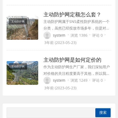
种防护网。自动边坡防护网的类型许多，
GPS2型是人们常用到的类型，我们主要说
主动防护网定额怎么套？
一下它的安装过程吧。 首要对边坡的坡形
主动防护网属于SNS柔性防护系统的一个
主动防护网
停止分析，需求对坡面上的一些浮石停止
分类，虽然已经投放市场多年，但是对首
整理，假…
次使用和接触的用户来说面对一堆数据和
·
·
·
system
浏览 1386
评论 0
图纸还是一头雾水，不知道主动防护网定
3年前 (2023-05-23)
额怎么套，定额和主动防护网价格有哪些
关系，作为主动防护网生产厂家，我们今
主动防护网是如何定价的
天对这些问题做一简单介绍，希望对大家
作为主动防护网生产厂家，我们深知用户
主动防护网
有所帮助。 第一我们先要了解产品，也就
对价格的关注程度要高于其他，所以我们
是主动防…
围绕主动防护网单价会多做一些介绍，打
·
·
·
system
浏览 1249
评论 0
消用户在选择购买产品的时候各种疑虑。
3年前 (2023-05-23)
我们先简单说主动防护网单价是怎么得出
的，有的客户询问主动防护网多少钱一平
方价格，我们在没有看图纸或者得到相关
配置之前只能给出一个参考价格，我们的