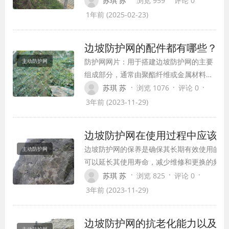
苏琪 苏
浏览 959
评论 0
穷。在这个背景下，主动防护网作为一种全新
1年前 (2025-02-23)
网络安全解决方案，成为了守护数字世界安全
重要力量。
边坡防护网的配件都有哪些？
防护网网片：用于搭建边坡防护网的主要
主动防护网
组成部分，通常由聚酯纤维或金属材料制
成。
·
·
·
苏琪 苏
浏览 1076
评论 0
3年前 (2023-11-29)
边坡防护网在使用过程中应该注
边坡防护网的保养是确保其长期有效使用的重
主动防护网
可以延长其使用寿命，减少维修和更换的频率
护效果。
·
·
·
苏琪 苏
浏览 825
评论 0
3年前 (2023-11-29)
边坡防护网的抗老化能力以及抗
主动防护网