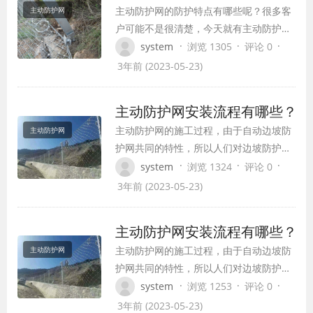
主动防护网的防护特点有哪些呢？很多客
主动防护网
斜坡施工区域，并清理其上的所有浮土和
户可能不是很清楚，今天就有主动防护网
浮石。 2…
公司的技术人员给大家介绍一下。 1、一
·
·
·
system
浏览 1305
评论 0
般防护网靠操作土基、横梁和立柱的变形
3年前 (2023-05-23)
的方式来进行碰撞能量的接收。 2、波形
连防护网刚柔并济的特点，它有着很强的
主动防护网安装流程有哪些？
接收碰撞力的能力。 3、高度防腐技术可
主动防护网的施工过程，由于自动边坡防
主动防护网
以大大的降低防护工程对环境的破坏，它
护网共同的特性，所以人们对边坡防护和
的材料…
边坡管理时大多用到的是自动边坡防护
·
·
·
system
浏览 1324
评论 0
网，它也是人们在边坡防护和管理时的一
3年前 (2023-05-23)
种防护网。自动边坡防护网的类型许多，
GPS2型是人们常用到的类型，我们主要说
主动防护网安装流程有哪些？
一下它的安装过程吧。 首要对边坡的坡形
主动防护网的施工过程，由于自动边坡防
主动防护网
停止分析，需求对坡面上的一些浮石停止
护网共同的特性，所以人们对边坡防护和
整理，假…
边坡管理时大多用到的是自动边坡防护
·
·
·
system
浏览 1253
评论 0
网，它也是人们在边坡防护和管理时的一
3年前 (2023-05-23)