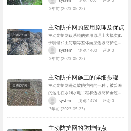
system
浏览 1007
评论 0
保 主动防护网的可靠性和与基本的紧密连接。
3年前 (2023-05-23)
网安装全过程中，用小线查验 主动防护网安
并进行部分的调节，确保曲线图段要光洁…
主动防护网的应用原理及优点
主动防护网该系统的效用原理上大概类似
主动防护网
于喷锚和土钉墙等整体面层边坡防护总体
管理体系，但因其柔性特性标示能使系统
·
·
·
system
浏览 1400
评论 0
将一部分集中化荷载向周边均值传交以充
3年前 (2023-05-23)
足使出整个儿系统的安全防护有工作经
验，即一部分支承，人群效用，因而使系
主动防护网施工的详细步骤
统能担负很大的荷载并降低单条锚索的钢
主动防护网是边坡防护网的一种，被普遍
主动防护网
筋锚固力规定。 主动型边坡防护网在边坡
的运用在水利水电工程和边坡防护全过程
治理办公中应…
中，文中就详解有关主动防护网是如何施
·
·
·
system
浏览 1474
评论 0
工的，其实际的步骤为：坡面清除→准确
3年前 (2023-05-23)
施工放样→打孔施工→锚索的制做和安裝
→灌浆→支撑点绳的安裝→格栅网的铺
主动防护网的防护特点
装。 1、坡面清理 在正常情况下，应清理