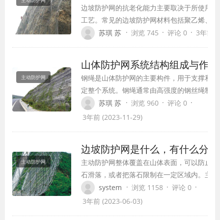
边坡防护网的抗老化能力主要取决于所使用的
工艺。常见的边坡防护网材料包括聚乙烯、聚
等，这些材料一般具有一定的抗紫外线、耐腐
·
·
·
苏琪 苏
浏览 745
评论 0
3年前 (2
能，能够抵御太阳辐射、酸碱等外界环境因素
响。
山体防护网系统结构组成与作用
钢绳是山体防护网的主要构件，用于支撑和固
主动防护网
定整个系统。钢绳通常由高强度的钢丝绳制
成，具有较高的抗拉强度和耐磨性。
·
·
·
苏琪 苏
浏览 960
评论 0
3年前 (2023-11-29)
边坡防护网是什么，有什么分类
主动防护网整体覆盖在山体表面，可以防止落
主动防护网
石滑落，或者把落石限制在一定区域内。主动
防护网系统所用横向支撑绳16mm，纵向支撑
·
·
·
system
浏览 1158
评论 0
绳12mm，缝合绳8mm。钢丝绳网规格为
3年前 (2023-06-03)
DO/08/300，格栅网规格为SO/2.2/50。国标