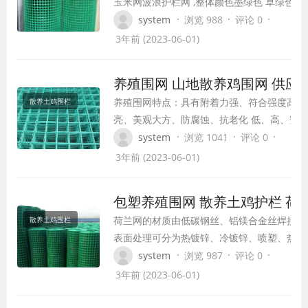
玉米网波浪护栏网 ,整体颜色墨绿色 草绿色 橘
品特点防腐性能好，农场养殖围网 散养鸡网 
·
·
·
system
浏览 988
评论 0
围网抗老化，美观大方， 产品用途家禽圈养
3年前 (2023-06-01)
养殖围网 山地散养鸡围网 供应
养殖围网特点：具有附着力强、符合强度高、
散养土鸡围栏
亮、美观大方、防腐蚀、抗老化 低、高、安
方便快捷、应用、使用寿命长、适用于交通、
·
·
·
system
浏览 1041
评论 0
工业、农业、养殖业等行业的围栏、防护与装
3年前 (2023-06-01)
包塑养殖围网 散养土鸡护栏 荷
荷兰网的材质由低碳钢丝、铝镁合金丝焊接而
散养土鸡围栏
表面处理可分为热镀锌、冷镀锌、喷塑、热浸
等。表面颜色一般为绿色，为了与环境相协调
·
·
·
system
浏览 987
评论 0
3年前 (2023-06-01)