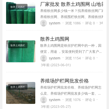
厂家批发 散养土鸡围网 山地养
散养土鸡围栏
养殖铁丝网多少钱一米？找养殖铁丝网厂家–
养殖铁丝网、养殖围栏铁丝网、养殖铁丝网围
殖铁丝网生产厂家为您提供养殖铁丝网价格、
·
·
·
system
浏览 1086
评论 0
3年前 (
网现货等
散养土鸡围网
散养土鸡围网是铁丝护栏网中的一种，因
散养土鸡围栏
便宜，用途 ，安装便利受到了广大客户的
选择。结构简略、用料少，便于远程运
·
·
·
system
浏览 1154
评论 0
送。
3年前 (2023-06-01)
养殖场护栏网批发价格
养殖场护栏网批发价格、养殖场护栏网怎
散养土鸡围栏
么卖、养殖场护栏网批发多少钱一套、养
殖场护栏网批发多少钱1米
·
·
·
system
浏览 1076
评论 0
养殖场护栏网批发价格看您选择哪种样式
3年前 (2023-05-27)