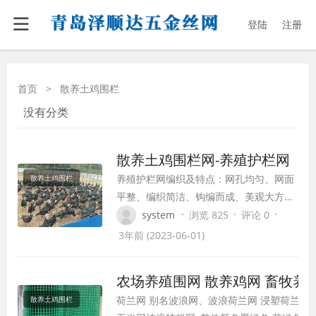
登陆
注册
首页
>
散养土鸡围栏
没有分类
散养土鸡围栏网-养殖护栏网
养殖护栏网编织及特点：网孔均匀、网面
散养土鸡围栏
平整、编织简洁、钩编而成、美观大方；
网丝优质、网幅较宽、丝径较粗、不易腐
·
·
·
system
浏览 825
评论 0
蚀、寿命较长、实用性强。
3年前 (2023-06-01)
农场养殖围网 散养鸡网 畜牧养
荷兰网 别名波浪网、波浪荷兰网 浸塑荷兰网 
散养土鸡围栏