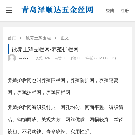
登陆
注册
首页
>
散养土鸡围栏
>
正文
散养土鸡围栏网-养殖护栏网
·
·
·
·
system
浏览 826
点赞 0
评论 0
3年前 (2023-06-01)
养殖护栏网也叫养殖围栏网，养殖防护网，养殖隔离
网，养鸡护栏网，养鸡围栏网
养殖护栏网编织及特点：网孔均匀、网面平整、编织简
洁、钩编而成、美观大方；网丝优质、网幅较宽、丝径
较粗、不易腐蚀、寿命较长、实用性强。