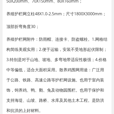
50X200mm、70X150mm、80X160mm；
养殖护栏网立柱48X1.0-2.5mm；尺寸1800X3000mm；
顶部折弯角度30；
养殖护栏网附件：防雨帽、连接卡、防盗螺栓。1.网格结
构简练美观实用；2.便于运输，安装不受地形起伏限制；
3.特别是对于山地、坡地、多弯地带适应性极强；4.价格
中等偏低，适合大面积采用。散养鸡围网用途：广泛用
于公路、铁路、高速公路等护栏网设施。也用于室内装
饰，饲养鸡、鸭、鹅、兔及动物园围栏。也用于保护和
支持海堤、山坡、路桥、水库及其他土木工程。是防洪
和抗洪的上好材料。