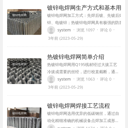
外模的内侧
镀锌电焊网生产方式和基本用途
镀锌电焊网加工方式：先焊后镀、先镀后焊、
镀锌电焊网
锌、电镀锌；热镀锌电焊网具有极强的防腐抗
点。
·
·
·
system
浏览 1097
评论 0
3年前 (2023-05-29)
热镀锌电焊网简单介绍
热镀锌电焊网用Q195线材经过大拔工艺
镀锌电焊网
冷拔成需要的丝经，进行校直截断，通过
精密的自动化机械技术加工制成，网面平
·
·
·
system
浏览 1063
评论 0
整，结构坚固，整体性强，即使局部裁截
3年前 (2023-05-29)
或局部承受压力也不致发生松劲现象，电
焊网成型后进行镀锌（热镀）耐腐蚀性
镀锌电焊网焊接工艺流程
好，具有一般铁丝网不具备的优点。
镀锌电焊网选用优异的低碳钢丝，通过自
镀锌电焊网
动化精细准确的机械设备点焊加工成形
后，选用浸锌工艺的外表处理，也能够将
·
·
·