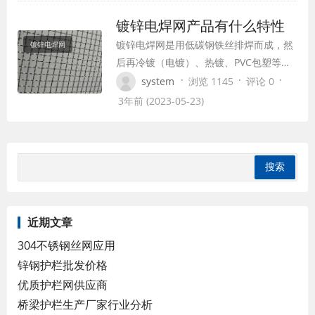
镀锌丝、不锈钢丝，选用精细主动焊机焊
镀锌电焊网产品有什么特性
接而成。 在生产过程中有焊接工艺。当
镀锌电焊网是用低碳钢铁丝排焊而成，然
镀锌电焊网
然，焊接裂纹是存在的，可是影响镀锌电
后再冷镀（电镀）、热镀、PVC包塑等表
焊网的要素是…
面钝化、塑化处置、网面平整、网目均
·
·
·
system
浏览 1145
评论 0
匀、焊点健壮、防蚀性好。镀锌电焊网特
3年前 (2023-05-23)
征：不锈钢电焊网，是选用不锈钢丝排焊
而成，更具耐酸、耐碱、焊接健壮、美
丽、用处等特征。 镀锌电焊网-上锌量介
绍：热镀锌电焊网选用先焊后镀，选用黑
丝的低碳钢丝…
近期文章
304不锈钢丝网应用
锌钢护栏批发价格
优质护栏网供应商
桥梁护栏生产厂家行业分析