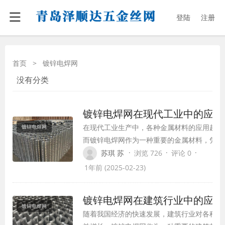
登陆
注册
首页
>
镀锌电焊网
没有分类
镀锌电焊网在现代工业中的应用
在现代工业生产中，各种金属材料的应用越来
镀锌电焊网
而镀锌电焊网作为一种重要的金属材料，凭借
性能和优越性，在众多行业中发挥着关键作用
·
·
·
苏琪 苏
浏览 726
评论 0
为您详细介绍镀锌电焊网的特性、应用领域及
1年前 (2025-02-23)
镀锌电焊网在建筑行业中的应用
镀锌电焊网
随着我国经济的快速发展，建筑行业对各种建