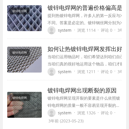
丝网中具有最高的防腐功用。其高效防腐功用
镀锌电焊网的普遍价格偏高是什
筑业等领域非常流行。 …
镀锌电焊网
提到热镀锌电焊网，许多人的第一反应与冷镀
不同。答案是必定的。镀锌钢丝网分别为冷镀
网）和热镀锌钢丝网。与冷镀锌钢丝网相比，
·
·
·
system
浏览 1114
评论 0
3年前 (
的价格略高于冷镀锌钢丝网。 许多客户都会
价格会高于冷镀锌和拉丝焊接钢丝网，但他们
如何让热镀锌电焊网发挥出好
加工技术的紊乱，其耐腐蚀性强于冷镀锌焊…
镀锌电焊网
当咱们运用物品时，咱们希望达到咱们自己的
当咱们真的很好地运用这个物品，咱们才能终
们想要的作用。你知道如何确保热镀锌电焊网
·
·
·
system
浏览 1211
评论 0
3年前 (
这一方面在未来将发挥非常重要的作用。一方
镀锌电焊网的杰出作用，此时必须挑选适宜的
镀锌电焊网出现断裂的原因
们真实挑选了正确的产品，你才能…
镀锌电焊网呈现开裂的要素是什么依照镀
镀锌电焊网
锌电焊网的质量一般不容易呈现开裂的，
可是当镀锌电焊网呈现开裂之后原因较复
·
·
·
system
浏览 1326
评论 0
杂，那么究竟是什么原因导致镀锌电焊网
3年前 (2023-05-23)
呈现开裂呢？镀锌电焊网选用低碳钢丝、