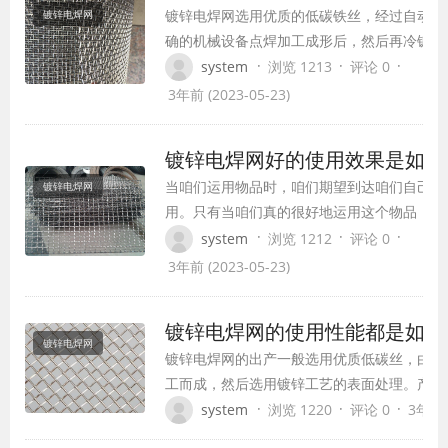
镀锌电焊网选用优质的低碳铁丝，经过自动化
镀锌电焊网
确的机械设备点焊加工成形后，然后再冷镀（
镀）、热镀、PVC包塑等外表钝化、塑化处理
·
·
·
system
浏览 1213
评论 0
平坦、网目均匀、焊点结实、部分机加工功能
3年前 (2023-05-23)
稳定、防腐、防蚀性好镀锌电焊网的种类。 
网选购过程中首先要看镀锌电焊网涂层外表的
镀锌电焊网好的使用效果是如何
用是否平坦，如果外表出现…
当咱们运用物品时，咱们期望到达咱们自己的
镀锌电焊网
用。只有当咱们真的很好地运用这个物品，咱
最终更好地保护咱们想要的作用。你知道怎么
·
·
·
system
浏览 1212
评论 0
镀锌焊接钢丝网更好的运用作用。这一方面在
3年前 (2023-05-23)
发挥非常重要的作用。一方面，为了确保热镀
网的杰出作用，此时必须挑选合适的产品。只
镀锌电焊网的使用性能都是如何
们真实挑选了正确的产品，…
镀锌电焊网
镀锌电焊网的出产一般选用优质低碳丝，由精
工而成，然后选用镀锌工艺的表面处理。产品
坦、规则，完整性好，固结健壮。即便有些挑
·
·
·
system
浏览 1220
评论 0
3年前 (
会出现松弛现象。镀锌电焊网是运用最广泛的