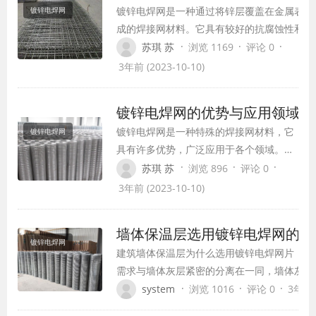
镀锌电焊网是一种通过将锌层覆盖在金属表面
镀锌电焊网
成的焊接网材料。它具有较好的抗腐蚀性和耐
性，被广泛应用于各个领域。本文将介绍镀锌
·
·
·
苏琪 苏
浏览 1169
评论 0
焊网的制作工艺及品质控制。
3年前 (2023-10-10)
镀锌电焊网的优势与应用领域
镀锌电焊网是一种特殊的焊接网材料，它
镀锌电焊网
具有许多优势，广泛应用于各个领域。本
文将从优势与应用领域两个方面介绍镀锌
·
·
·
苏琪 苏
浏览 896
评论 0
电焊网。
3年前 (2023-10-10)
墙体保温层选用镀锌电焊网的优
镀锌电焊网
建筑墙体保温层为什么选用镀锌电焊网片，由
需求与墙体灰层紧密的分离在一同，墙体灰层
我们需求对其停止很好的防腐处置，所以普通
·
·
·
system
浏览 1016
评论 0
3年前 (
焊网片，在施工时将镀锌电焊网片聚苯板置于