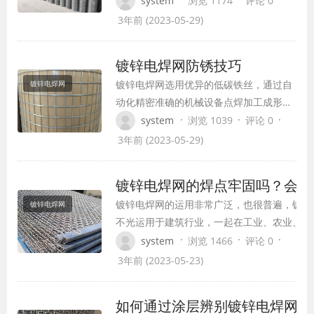
system
浏览 1174
评论 0
PVC或PE、PP粉末通过硫化处理涂其外
3年前 (2023-05-29)
表，具有附着力强、防腐性好，色泽亮光
等。
镀锌电焊网防锈技巧
镀锌电焊网选用优异的低碳铁丝，通过自
镀锌电焊网
动化精密准确的机械设备点焊加工成形
后，选用浸锌工艺的外表处理，常规英标
·
·
·
system
浏览 1039
评论 0
生产，网面滑润规整，结构坚固均匀，整
3年前 (2023-05-29)
体性能好。
镀锌电焊网的焊点牢固吗？会开
镀锌电焊网的运用非常广泛，也很普遍，镀锌
镀锌电焊网
不光运用于建筑行业，一起在工业、农业、养
交通防护等方面运用也非常的广泛。一起也有
·
·
·
system
浏览 1466
评论 0
担心镀锌电焊网在运用过程中会呈现焊点焊接
3年前 (2023-05-23)
实、容易开焊等问题的存在；那么镀锌电焊网
性可以保障吗？ 望文生义，镀锌电焊网是由
如何通过涂层辨别镀锌电焊网的
排焊而成，怎么在生产过程…