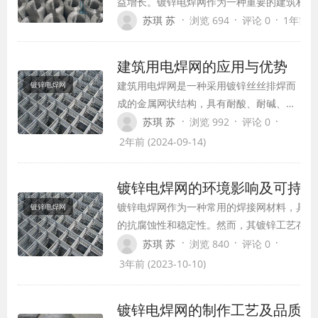
益增长。镀锌电焊网作为一种重要的建筑材料
能和广泛的应用领域，在建筑行业中占据了一
·
·
·
苏琪 苏
浏览 694
评论 0
1年前 (2
为您介绍镀锌电焊网在建筑行业中的应用及其
建筑用电焊网的应用与优势
建筑用电焊网是一种采用镀锌丝丝排焊而
镀锌电焊网
成的金属网状结构，具有耐酸、耐碱、焊
接牢固、美观等特点。它在建筑行业中发
·
·
·
苏琪 苏
浏览 992
评论 0
挥着重要的作用，为建筑施工提供了诸多
2年前 (2024-09-14)
便利。本文将详细介绍建筑用电焊网在建
筑中的应用及其优势。
镀锌电焊网的环境影响及可持续
镀锌电焊网作为一种常用的焊接网材料，具有
镀锌电焊网
的抗腐蚀性和稳定性。然而，其镀锌工艺存在
的环境影响。本文将从环境影响和可持续发展
·
·
·
苏琪 苏
浏览 840
评论 0
方面谈论镀锌电焊网的相关问题。
3年前 (2023-10-10)
镀锌电焊网的制作工艺及品质控