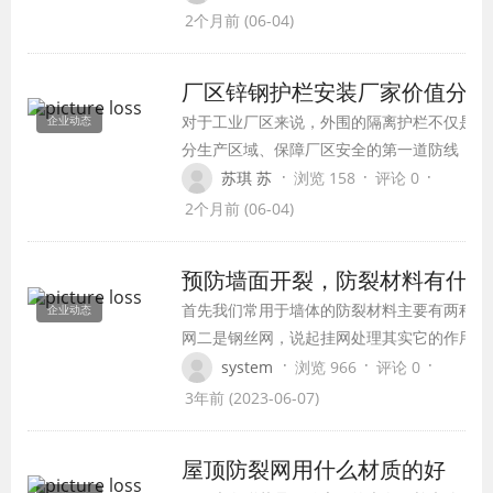
系到河流生态景观，而河道桥梁所处的环
2个月前 (06-04)
境潮湿多水，水文条件、桥梁结构、防护
等级需求各不相同，标准化的通用护栏很
厂区锌钢护栏安装厂家价值分析
难完全适配，因此定制化生产安装已经成
对于工业厂区来说，外围的隔离护栏不仅是划
企业动态
为河道桥梁防撞护栏建设的主流趋势，从
分生产区域、保障厂区安全的第一道防线，更
设计、生产到现场安装，定制化方案能充
是企业对外形象的第一张名片。不同于小区、
·
·
·
苏琪 苏
浏览 158
评论 0
分适配河道桥梁的特殊需求，真正发挥护
学校的民用护栏，厂区锌钢护栏需要常年经受
栏防护功能，提升整体景观需求，保障通
2个月前 (06-04)
车辆剐蹭、工业腐蚀、恶劣天气侵蚀，对结构
行安全。
稳定性和防腐性能要求极高，而最终的使用效
预防墙面开裂，防裂材料有什么
果，一半取决于产品质量，一半取决于安装工
首先我们常用于墙体的防裂材料主要有两种，
企业动态
艺——选对专业的厂区锌钢护栏安装厂家，才
网二是钢丝网，说起挂网处理其实它的作用是
能让护栏真正做到坚固耐用，省去后续十几年
墙面，使墙体不会产生开裂、掉皮的情况，保
·
·
·
system
浏览 966
评论 0
的维护麻烦。
美观与牢固性。而根据施工时挂网的位置不同
3年前 (2023-06-07)
用在材料也不同。
屋顶防裂网用什么材质的好