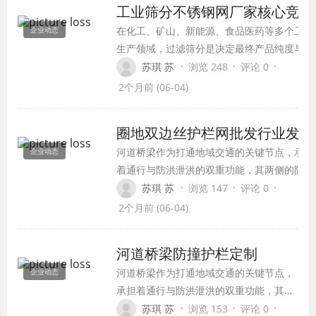
工业筛分不锈钢网厂家核心竞争
的桥梁护栏生产厂家，是所有桥梁建设项
在化工、矿山、新能源、食品医药等多个工业
企业动态
目成功的第一步。
生产领域，过滤筛分是决定最终产品纯度与品
质的核心工序，不锈钢网作为筛分环节的核心
·
·
·
苏琪 苏
浏览 248
评论 0
耗材，其精度、耐用性与稳定性直接影响整条
2个月前 (06-04)
生产线的生产效率。面对逐年增长的市场需
求，什么样的工业筛分不锈钢网厂家才能真正
圈地双边丝护栏网批发行业发展
满足行业要求？
河道桥梁作为打通地域交通的关键节点，承担
企业动态
着通行与防洪泄洪的双重功能，其两侧的防撞
护栏，既是保障通行在农业开发、矿山围挡、
·
·
·
苏琪 苏
浏览 147
评论 0
山地养殖、光伏电站等领域，大面积圈地隔离
2个月前 (06-04)
是普遍需求，这类项目往往范围广、工期紧、
预算有限，对护栏网的要求集中在“够用、结
河道桥梁防撞护栏定制
实、便宜”三个核心点上，而双边丝护栏网刚
河道桥梁作为打通地域交通的关键节点，
企业动态
好匹配这些需求，也带动了圈地双边丝护栏网
承担着通行与防洪泄洪的双重功能，其两
批发行业的快速发展。
侧的防撞护栏，既是保障通行安全，也关
·
·
·
苏琪 苏
浏览 153
评论 0