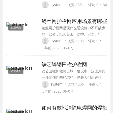
施。本文将介绍高速安全护栏网的常见规格及
·
·
·
system
浏览 1351
评论 0
3年前 (
好地了解这种重要的交通安全设施。
钢丝网护栏网应用场景有哪些
钢丝网护栏网是现代交通设施中不可缺少
企业动态
的一部分，以其美观、防护、安全、牢固
等特点被广泛使用。本文将介绍钢丝网护
·
·
·
system
浏览 1105
评论 0
栏网的常见规格及结构特点。
3年前 (2023-06-07)
铁艺锌钢围栏护栏网
铁艺围栏护栏网是城市建设中广泛应用的
企业动态
一种装饰性围栏结构，也是人们建造住
宅、工业园区等建筑的常见护栏设施。它
·
·
·
system
浏览 1206
评论 0
的主要优点是结构坚固，耐用性高，而且
3年前 (2023-06-07)
可以起到美化环境，提升建筑品质的作
用。下面，我们就来探讨一下铁艺围栏护
如何有效地清除电焊网的焊接残
栏网的相关问题。