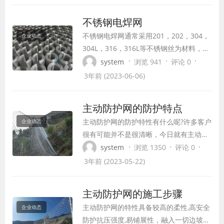
接通直流电源，阳极上的锌离子向阴极迁
移，并在阴极上放电，使电焊网镀上一层
不锈钢电焊网
锌层的方法。
不锈钢电焊网通常采用201，202，304，
企业动态
304L，316，316L等不锈钢丝为材料，通
过精密的自动化机械技术加工制成。
·
·
·
system
浏览 941
评论 0
3年前 (2023-06-06)
主动防护网的防护特点
主动防护网的防护特性有什么呢?许多客户
企业动态
很有可能并不是很清晰，今日就有主动防
护网企业的技术人员给大伙儿介绍一下。
·
·
·
system
浏览 1350
评论 0
1、一般防护网靠操作土基、横梁和立柱
3年前 (2023-05-22)
的变形的方式来进行碰撞能量的接收。
2、波形连防护网刚柔并济的特点，它有
主动防护网的施工步骤
着很强的接收碰撞力的能力。 3、高度防
主动防护网的特性具备较高的柔性‚高安全
企业动态
腐技术可以大大的降低防护工程对环境的
防护抗压强度‚易铺展性，融入一切边坡地
破坏，...