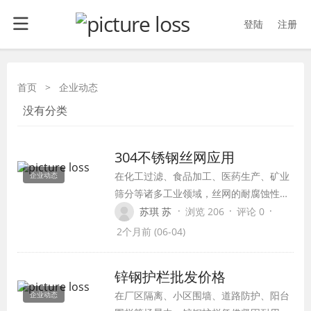
登陆
注册
首页
>
企业动态
没有分类
304不锈钢丝网应用
在化工过滤、食品加工、医药生产、矿业
企业动态
筛分等诸多工业领域，丝网的耐腐蚀性、
精度稳定性直接决定生产安全与产品品
·
·
·
苏琪 苏
浏览 206
评论 0
质，而304不锈钢丝网凭借均衡的性能与
2个月前 (06-04)
性价比，成为当下工业筛分过滤领域应用
最广泛的金属丝网产品。从饮料生产的杂
锌钢护栏批发价格
质过滤到化工原料的精细筛分，从户外幕
在厂区隔离、小区围墙、道路防护、阳台
企业动态
墙防护到水产养殖的围网，304不锈钢丝