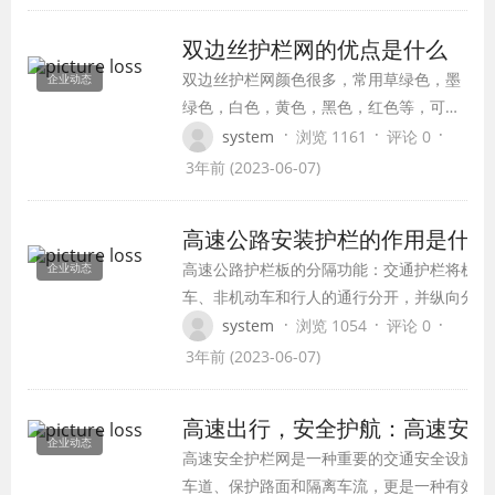
供应了平安，那么有哪些细致的网型；山
体护坡网都有什么规范；安装进程是怎样
双边丝护栏网的优点是什么
的呢？
双边丝护栏网颜色很多，常用草绿色，墨
企业动态
绿色，白色，黄色，黑色，红色等，可根
据要求进行选择，一般采用浸塑的处理方
·
·
·
system
浏览 1161
评论 0
式。
3年前 (2023-06-07)
高速公路安装护栏的作用是什么
高速公路护栏板的分隔功能：交通护栏将机动
企业动态
车、非机动车和行人的通行分开，并纵向分隔
段上的道路，使机动车、非机动车和行人分开
·
·
·
system
浏览 1054
评论 0
提高安全性道路交通，改善交通秩序。
3年前 (2023-06-07)
高速出行，安全护航：高速安全
企业动态
高速安全护栏网是一种重要的交通安全设施，
车道、保护路面和隔离车流，更是一种有效的