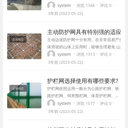
貌‚程序安装规范化、系统化，构造面根据
·
·
·
system
浏览 1346
评论 0
植物群落的比较发达根茎与坡体组成一个
3年前 (2023-05-22)
同质总体，使人工边坡和原自然边坡之间
不会产生分离、坍塌等现象。并随着时间
主动防护网具有特别强的适应性
的延续，日趋强壮的植被根系使边坡结构
主动边坡防护网十分有用。在非常容易产生山
企业动态
的稳定性及牢固性更强，材料的特殊制造
体滑坡的山体上应用时，能够合理避免 山体
工艺和...
滑坡，砂砾石滚落等状况，进而修补山体，清
·
·
·
system
浏览 1313
评论 0
除安全风险;安裝时，应依照规范修建。可是
3年前 (2023-05-22)
不一样的地貌安裝计划方案是不一样的，下面
跟随我了解一下。 一、主动边坡防护网的优
护栏网选择使用有哪些要求?
势 1.由于主动斜坡保护网应用于山峰，山脉
护栏网依照运用一般分为公路护栏网、铁
企业动态
的不规则形状决定了...
路护栏网、饲养围栏网、体育护栏网、圈
地护栏网、车间仓储围栏网等等，这些分
·
·
·
system
浏览 1077
评论 0
类并不是固定的某一种护栏网产品，而是
3年前 (2023-05-22)
常用作那一类的许多品种护栏网。由此，
只需知道了这些分类常用的护栏网品种及