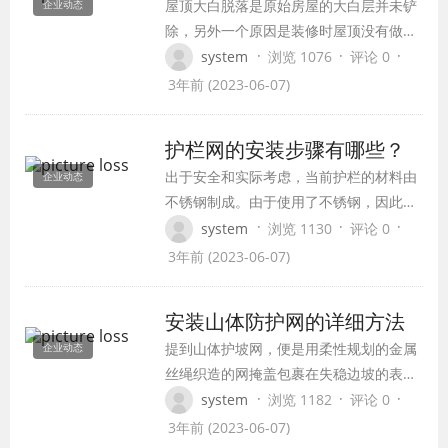
屋顶大白脱落是原始房屋的大白层并未铲
企业动态
除，另外一个原因是装修时屋顶没有做防
裂网施工，导致两年屋顶大白就脱落。
·
·
·
system
浏览 1076
评论 0
3年前 (2023-06-07)
护栏网的安装步骤有哪些？
出于安全和实际考虑，当前护栏的材料由
企业动态
不锈钢制成。由于使用了不锈钢，因此不
需要人们清洁和维护就可以长时间保持崭
·
·
·
system
浏览 1130
评论 0
新状态，从而节省了我们不必要的人力资
3年前 (2023-06-07)
源浪费。
安装山体防护网的详细方法
提到山体护坡网，便是用柔性规划的金属
企业动态
丝绳织造的网掩盖包裹在失稳边坡的表
面，防止落石、维护生态的防护体系，山
·
·
·
system
浏览 1182
评论 0
体护坡网的安装和用为我们的出产和日子
3年前 (2023-06-07)