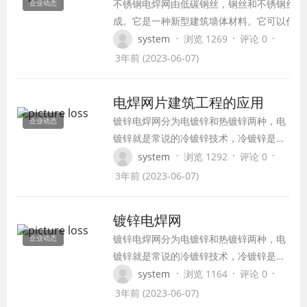
不锈钢电焊网由低碳钢丝，钢丝和不锈钢丝焊
企业动态
成。它是一种新型建筑墙体材料。它可以代替
墙，制作各种承重墙，非承重墙，阳台等。
·
·
·
system
浏览 1269
评论 0
3年前 (2023-06-07)
电焊网片建筑工程的应用
镀锌电焊网分为电镀锌和热镀锌两种，电
企业动态
镀锌就是常说的冷镀锌技术，冷镀锌是将
经过除锈，呈现出无污、浸润的电焊网挂
·
·
·
system
浏览 1292
评论 0
入专门的电镀槽里的阴极上，阳极用锌。
3年前 (2023-06-07)
接通直流电源，阳极上的锌离子向阴极迁
移，并在阴极上放电，使电焊网镀上一层
镀锌电焊网
锌层的方法。
镀锌电焊网分为电镀锌和热镀锌两种，电
企业动态
镀锌就是常说的冷镀锌技术，冷镀锌是将
经过除锈，呈现出无污、浸润的电焊网挂
·
·
·
system
浏览 1164
评论 0
入专门的电镀槽里的阴极上，阳极用锌。
3年前 (2023-06-07)