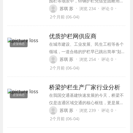
围栏等场景中，锌钢护栏凭借坚固耐用、
网能满足多场景的使用需求，也成为众多
美观易维护的优势，已经成为各类工程批
·
·
·
苏琪 苏
浏览 234
评论 0
工业生产环节不可或缺的核心耗材。
量采购的热门选择。对于房地产开发商、
2个月前 (06-04)
工程承包商、市政施工单位等批量采购客
户来说，锌钢护栏批发价格无疑是最受关
优质护栏网供应商
注的核心问题——不同厂家、不同规格的
在城市建设、工业发展、民生工程等各个
企业动态
报价差异极大，从每米几十元到上百元不
领域，一道合格的护栏早已跳出简单“划界
等，摸清价格的影响因素，才能在控制预
限”的功能，它是安全的防线，是空间的骨
·
·
·
苏琪 苏
浏览 254
评论 0
算的同时选到合格的产品，避免陷入“低价
架，更是影响整体工程品质与长期运维成
陷阱”。
2个月前 (06-04)
本的关键细节。从市政主干道的隔离网到
工业园区的边界防护，从住宅小区的围墙
桥梁护栏生产厂家行业分析
护栏到光伏电站的圈地围挡，护栏网的质
在我国交通基建快速发展的今天，桥梁不
企业动态
量直接关系到项目安全与后续使用体验
仅是连通区域交通的核心枢纽，更是展示
工程品质与城市风貌的重要窗口。而桥梁
·
·
·
苏琪 苏
浏览 239
评论 0
护栏作为兼具安全防护与景观装饰功能的
2个月前 (06-04)
关键配套设施，其质量直接决定了桥梁的
通行安全与使用寿命，选择一家专业靠谱