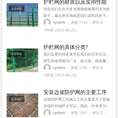
护栏网的材质以及实用性能
特色就能够挑选为本身所用了。 双边丝护
现在咱们住在许多当地都能够看到水沟的
企业动态
栏网：常用在路途两边进行关闭或是半关
影子，最近的当地就是咱们居民区的下水
闭维护，避...
道，咱们能够看到它是否有这种资料建
·
·
·
system
浏览 1164
评论 0
成！事实上，这个资料的资料是十分有用
3年前 (2023-05-22)
的，咱们能够一同作业去了解它详细功能
的实践特色在哪些方面，或许将来也能够
护栏网的具体分类?
用在每个人身上。 首要，盖板有银色的外
我们会看到很多篱笆在我们的日常生活，
企业动态
观，看起来很特别，很新鲜，有现代感。
和它的使用相当广泛，如公路、铁路栅
假如在大面积...
栏，花园的保护等等，这些都是最常见的
·
·
·
system
浏览 1296
评论 0
在我们的日常生活中，虽然在我们的生活
3年前 (2023-05-22)
中我们经常看到篱笆，但栅栏保护，但保
护栅栏，但是围墙保护，但保护栅栏，但
安装边坡防护网的主要工序
对于护栏的保护，但保护，但保护围栏，
边坡防护网工程施工工作主要是为了能确
企业动态
但为了保护栅栏，但为了保护栅栏，但为
保锚杆的锚杆才可以，因此，对本身为砂
了保护栅栏。我...
岩或牢固岩土的方位，就详尽化作锚杆孔
·
·
·
system
浏览 1241
评论 0