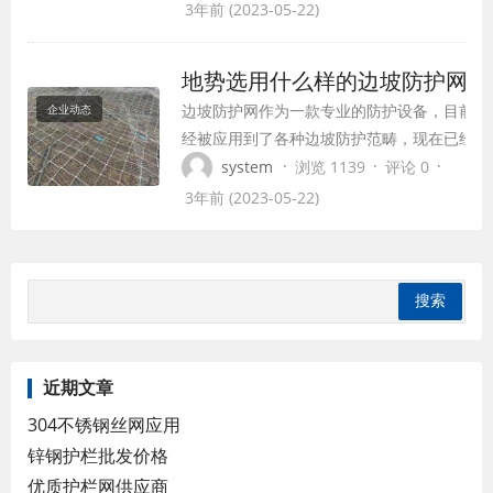
的钻凿，而对无法立即成桩的松懈岩土体
3年前 (2023-05-22)
方位，则也许包含基坑，砼根底混凝土浇
筑。 按规划深度钻凿锚杆孔并清孔，孔深
地势选用什么样的边坡防护网呢
应比规划锚杆长度长5cm以上，孔径不小
边坡防护网作为一款专业的防护设备，目前已
企业动态
于φ42:当受凿岩设备捆绑时，构成每根锚
经被应用到了各种边坡防护范畴，现在已经成
杆的...
为防护范畴中人人皆知的一种防护材料。在咱
·
·
·
system
浏览 1139
评论 0
们挑选边坡防护产品时，无论是从经济上考
3年前 (2023-05-22)
虑，仍是从人道上论说，挑选边坡防护网便是
一种正确的挑选，那么在咱们考虑边坡防护的
问题时，一般考虑较多的问题是：关于不同的
山体、地势选用什么样的...
近期文章
304不锈钢丝网应用
锌钢护栏批发价格
优质护栏网供应商