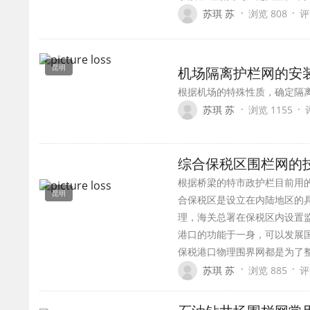
·
·
苏琪 苏
浏览 808
评
昆明
机场隔离护栏网的安
根据机场的特殊性质，确定隔
·
·
苏琪 苏
浏览 1155
综合保税区围栏网的
根据桥梁的特市政护栏目前用的
昆明
合保税区是设立在内陆地区的
理，海关总署在保税区内设置
港口的功能于一身，可以发展
保税港口物理围界网都是为了
·
·
苏琪 苏
浏览 885
评