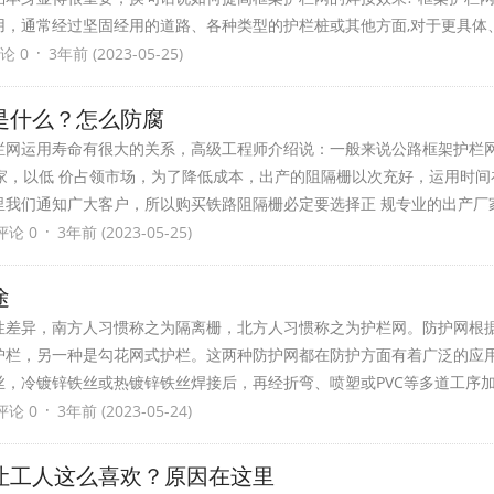
用，通常经过坚固经用的道路、各种类型的护栏桩或其他方面,对于更具体
·
论 0
3年前 (2023-05-25)
是什么？怎么防腐
栏网运用寿命有很大的关系，高级工程师介绍说：一般来说公路框架护栏
家，以低 价占领市场，为了降低成本，出产的阻隔栅以次充好，运用时间在
里我们通知广大客户，所以购买铁路阻隔栅必定要选择正 规专业的出产厂
·
评论 0
3年前 (2023-05-25)
用途
性差异，南方人习惯称之为隔离栅，北方人习惯称之为护栏网。防护网根
护栏，另一种是勾花网式护栏。这两种防护网都在防护方面有着广泛的应用
，冷镀锌铁丝或热镀锌铁丝焊接后，再经折弯、喷塑或PVC等多道工序加工
·
评论 0
3年前 (2023-05-24)
让工人这么喜欢？原因在这里