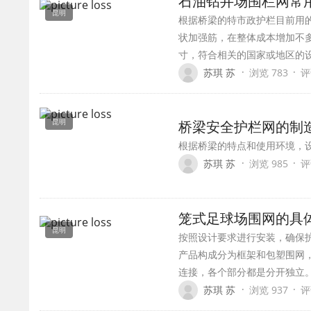
石油钻井场围栏网常
昆明
根据桥梁的特市政护栏目前用的
状加强筋，在整体成本增加不
寸，符合相关的国家或地区的
·
·
苏琪 苏
浏览 783
评
昆明
桥梁安全护栏网的制
根据桥梁的特点和使用环境，
·
·
苏琪 苏
浏览 985
评
笼式足球场围网的具
昆明
按照设计要求进行安装，确保
产品构成分为框架和包塑围网
连接，各个部分都是分开独立
·
·
苏琪 苏
浏览 937
评