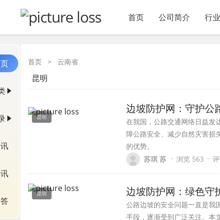
首页
公司简介
行
首页
>
云南省
首页
昆明
类
边坡防护网：守护公
录
昆明
在我国，公路交通网络日益发
障公路安全、减少自然灾害损
资讯
的优势。
·
·
苏琪 苏
浏览 563
评
快讯
边坡防护网：绿色守
昆明
问答
公路边坡的安全问题一直是我
手段，逐渐受到广泛关注。本