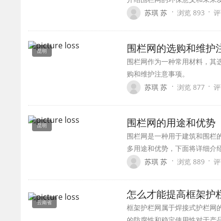
·
·
苏琪 苏
浏览 893
评
围栏网的选购和维护
昆明
围栏网作为一种常用材料，其
购和维护注意事项。
·
·
苏琪 苏
浏览 877
评
围栏网的用途和优势
昆明
围栏网是一种用于建筑和围栏
多用途和优势，下面将详细介
·
·
苏琪 苏
浏览 889
评
怎么才能提高框架护
云南省
框架护栏网属于焊接式护栏网
的防腐性和稳定使用性对于产