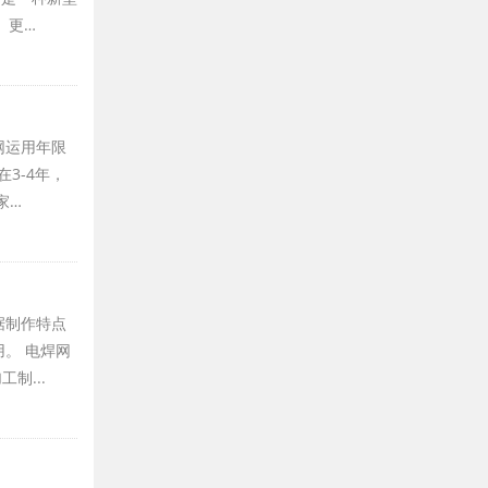
、更…
网运用年限
3-4年，
家…
据制作特点
。 电焊网
制...