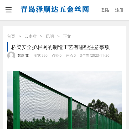
登陆
注册
首页
>
云南省
>
昆明
>
正文
桥梁安全护栏网的制造工艺有哪些注意事项
·
·
·
·
苏琪 苏
浏览 990
点赞 0
评论 0
3年前 (2023-11-20)