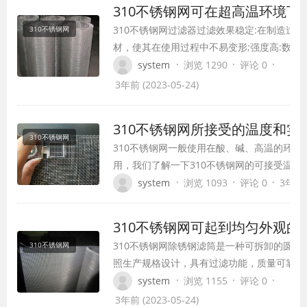
310不锈钢网可在超高温环境下
腐蚀损害非常小,…
310不锈钢网过滤器过滤效果稳定:在制造过
310不锈钢网
材，使其在使用过程中不易变形;强度高:数据
耐压性，可以接受较大的工作强度;单层过滤
·
·
·
system
浏览 1290
评论 0
洗简单的特点，特别适用于防冲刷。 310不
3年前 (2023-05-24)
高温功能:高可接受480℃高温功能:不锈钢材
超高性和耐磨性;易加工:切割、弯曲、…
310不锈钢网所接受的温度和
310不锈钢网
310不锈钢网一般使用在酸、碱、高温的环境
用，我们了解一下310不锈钢网的可接受温度
材料分为SUS302、SUS304、SUS316、SUS30
·
·
·
system
浏览 1093
评论 0
3年前 (
SUS430等不锈钢商标。由于…
310不锈钢网可起到均匀外观的
310不锈钢网除锈钢滤筒是一种可拆卸的圆柱
310不锈钢网
照生产规格设计，具有过滤功能，质量可靠，3
网滤筒特点: 1、单位面积流量大。 2、适用
·
·
·
system
浏览 1155
评论 0
环境。 3、孔隙均匀，过滤精度高。 4、耐腐
3年前 (2023-05-24)