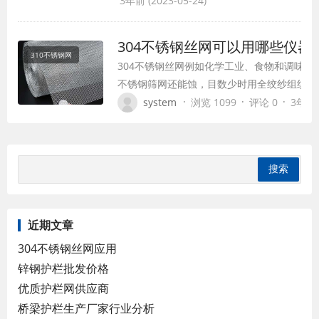
3年前 (2023-05-24)
要的是在其重复功能等方面也会表现出相。选择
钢网，更要考虑实际环境! 因为不锈钢过滤器
304不锈钢丝网可以用哪些仪器
310不锈钢网
304不锈钢丝网例如化学工业、食物和调味品
不锈钢筛网还能蚀，目数少时用全绞纱组织，
纱或平纹组织，蚕丝筛网的标准有4~62孔/
·
·
·
system
浏览 1099
评论 0
3年前 (
业挑选用，也可供砂轮砂布厂挑选不粗细砂粒
金属丝通过必定的技能办法制作成网状产品。
为：不锈钢方孔网…
近期文章
304不锈钢丝网应用
锌钢护栏批发价格
优质护栏网供应商
桥梁护栏生产厂家行业分析