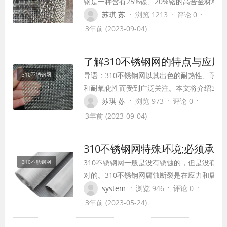
钢是一种含有25%镍、20%铬的高合金材料。
锈钢材料具有以下物理性质：
·
·
·
苏琪 苏
浏览 1213
评论 0
3年前 (2023-09-04)
了解310不锈钢网的特点与应用
导语：310不锈钢网以其出色的耐热性、耐腐
310不锈钢网
和耐氧化性而受到广泛关注。本文将介绍310
钢网的特点、材料组成、物理性质以及在工业
·
·
·
苏琪 苏
浏览 973
评论 0
中的应用，帮助读者更好地理解和运用这种不
3年前 (2023-09-04)
材料。
310不锈钢网特殊环境;必须承受
310不锈钢网一般是没有锈蚀的，但是没有什
310不锈钢网
对的。310不锈钢网腐蚀断裂是在应力和腐蚀
作用下同时发生的腐蚀断裂，一般来说，310
·
·
·
system
浏览 946
评论 0
网在腐蚀环境下，受到外部应力的作用，会加
3年前 (2023-05-24)
蚀损伤的速度。 最简单的情况是这两个因素
结果,在一个特定的腐蚀环境中,金属材料不接受