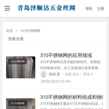
登陆
注册
首页
>
310不锈钢网
没有分类
310不锈钢网的应用领域
310不锈钢网以其卓越的耐热性、耐腐蚀
310不锈钢网
性和耐氧化性，在工业领域中发挥着重要
的作用。通过深入了解310不锈钢网的特
·
·
·
苏琪 苏
浏览 853
评论 0
点、组成和应用领域，读者可以更好地利
3年前 (2023-09-04)
用310不锈钢网的优势，选择合适的材料
和应用方式，为工业生产提供更好的解决
310不锈钢网的材料组成和物理
方案。
310不锈钢网主要由310S不锈钢丝组成，310
310不锈钢网