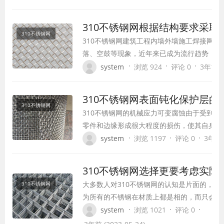
耐压、耐磨。 5、清洗后可重复使用，无需更换
良的过滤功能，对于2-200um…
310不锈钢网根据结构要求采取
310不锈钢网
310不锈钢网建筑工程内墙外墙施工焊接网可
落、空鼓等现象，近年来已成为流行趋势，热镀
了大家的认可。 热浸镀锌焊网焊接后，选用
·
·
·
system
浏览 924
评论 0
3年前 (2
后，在镀锌厂镀锌即可结束;热浸镀锌焊网厚度一
右，耐腐蚀防锈能力强，经久耐用。 镀锌焊
310不锈钢网表面钝化保护层的
310不锈钢网
310不锈钢网的机械应力可变腐蚀由于受到外
零件和边缘形成很大程度的损伤，使其自身受
然后破坏其自身应有的防腐功能，加速其锈蚀过
·
·
·
system
浏览 1197
评论 0
3年前 (
品是经冲压、切割、冲孔、拉伸、磨削、剪切
焊接等工序制成的产品。天然晶间腐蚀在应力
310不锈钢网选择更要考虑实际
大多数人对310不锈钢网的认知是片面的，有
310不锈钢网
为所有的不锈钢在材质上都是相的，而只会有
度、形状等方面的差异。其实不锈钢本身的品
·
·
·
system
浏览 1021
评论 0
这也使得不锈钢不仅在外观造型上表现出性能