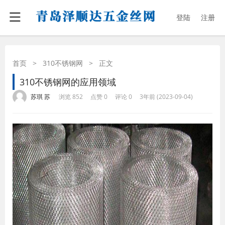
登陆
注册
首页
>
310不锈钢网
>
正文
310不锈钢网的应用领域
·
·
·
·
苏琪 苏
浏览 852
点赞 0
评论 0
3年前 (2023-09-04)