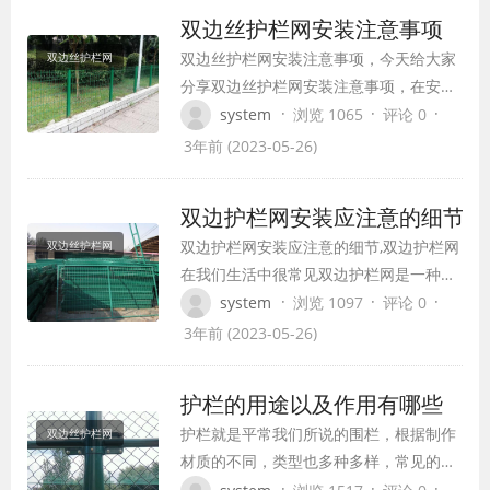
双边丝护栏网安装注意事项
双边丝护栏网安装注意事项，今天给大家
双边丝护栏网
分享双边丝护栏网安装注意事项，在安装
前要考虑位置不同，确定不同的方式。例
·
·
·
system
浏览 1065
评论 0
如：安装在公路两边时就必须关心以下几
3年前 (2023-05-26)
点：
双边护栏网安装应注意的细节
双边护栏网安装应注意的细节,双边护栏网
双边丝护栏网
在我们生活中很常见双边护栏网是一种双
面都能使用，比较稳步牢靠的隔离防护网
·
·
·
system
浏览 1097
评论 0
之一。使用场合众多，花园、建筑物、操
3年前 (2023-05-26)
场、车间或是其他领域，均可大面积安
装。需注意的是，在使用过程中，应该从
护栏的用途以及作用有哪些
护栏网材质稳定性入手，确保双边护栏网
护栏就是平常我们所说的围栏，根据制作
双边丝护栏网
安装稳固、可靠。
材质的不同，类型也多种多样，常见的材
质有铁、玉石、玻璃钢、混凝土以及一些
·
·
·