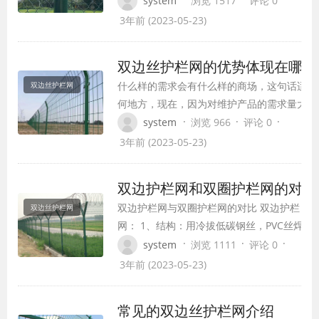
system
浏览 1517
评论 0
组合类材质等，用途也是非常的广泛，那
3年前 (2023-05-23)
么，护栏的用途以及作用具体有哪些呢？
护栏的用途 护栏适用于多种场合，根据其
双边丝护栏网的优势体现在哪些
用途一般可以分为：隔离护栏、建筑护
什么样的需求会有什么样的商场，这句话适用
双边丝护栏网
栏、市政护栏、交通护栏、机场护栏等
何地方，现在，因为对维护产品的需求量大，
等。护栏的材…
产品商场现已逐渐开展起来，并且开展很好，
·
·
·
system
浏览 966
评论 0
商场需求的成果。现在商场上许多消费者都在
3年前 (2023-05-23)
双方钢丝网，因而双钢丝网商场得到了开展。
公民需求的双侧铁丝护栏，首要用于区域护栏
双边护栏网和双圈护栏网的对比
种阻隔网。这一区域运用了许多双方线护…
双边护栏网与双圈护栏网的对比 双边护栏
双边丝护栏网
网： 1、结构：用冷拔低碳钢丝，PVC丝焊接
成的隔离护栏网产品，用连接附件与钢管支柱
·
·
·
system
浏览 1111
评论 0
固定。 2、编织及特点：拧编而成，牢固，美
3年前 (2023-05-23)
观。 3、用途：双边护栏网具有强度高、钢性
好、造型美观、视野宽广、安装简便、感觉明
常见的双边丝护栏网介绍
亮、轻松的特点的护栏网产品，主要用于市政