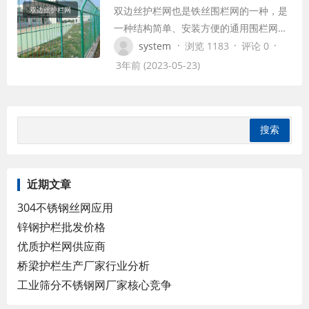
双边丝护栏网也是铁丝围栏网的一种，是
双边丝护栏网
绿地、园林花坛…
一种结构简单、安装方便的通用围栏网产
品。该产品采用优质低碳冷拉钢丝焊接而
·
·
·
system
浏览 1183
评论 0
成，经镀锌、喷涂、浸塑等表面处理工艺
3年前 (2023-05-23)
加工而成。这种护栏网具有良好的耐腐蚀
性和抗紫外线性能。 铁丝网围栏是一个名
字。正所谓隔行如隔山，只有专业人士才
能对不同结构的护栏网产品进行分类：边
境围栏网、…
近期文章
304不锈钢丝网应用
锌钢护栏批发价格
优质护栏网供应商
桥梁护栏生产厂家行业分析
工业筛分不锈钢网厂家核心竞争