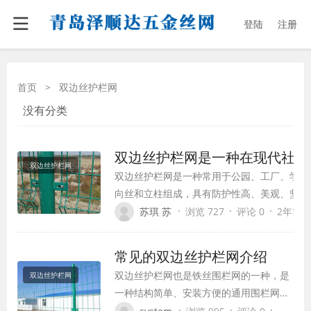
登陆
注册
首页
>
双边丝护栏网
没有分类
双边丝护栏网是一种在现代社会
双边丝护栏网
双边丝护栏网是一种常用于公园、工厂、学校
向丝和立柱组成，具有防护性高、美观、坚固
栏网已成为一种不可或缺的围栏产品，为我们
·
·
·
苏琪 苏
浏览 727
评论 0
2年前 (2
常见的双边丝护栏网介绍
双边丝护栏网也是铁丝围栏网的一种，是
双边丝护栏网
一种结构简单、安装方便的通用围栏网产
品。该产品采用优质低碳冷拉钢丝焊接而
·
·
·