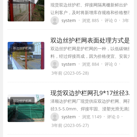
现货双边丝护栏、焊接网隔离栅新鲜出炉，百
让利客户，及时将新增库存规格和价格整理，
需采购。现货双边丝护栏、焊接网隔离栅是护
·
·
·
system
浏览 885
评论 0
3年前 (2
基本的围栏网品种，市场需求量稳定且数量巨
发性质，客户采购300套以上按照批发价格交
双边丝护栏网表面处理方式是什
双边丝护栏网是护栏网的一种，以低碳钢丝为
双边丝护栏网
料，经过焊接而成，因为价格便宜、安装方便
点，被广泛应用到很多场合里。今天小编想谈
·
·
·
system
浏览 884
评论 0
是：双边丝护栏网表面处理方式是什么？
3年前 (2023-05-28)
现货双边护栏网孔9*17丝径3.5-5
泽顺达护栏网厂现货供应双边护栏网、网孔9*1
双边丝护栏网
径3.5-5.0mm、焊接牢固、浸塑光滑无滴流
色、墨绿可定做、护栏网立柱有0.5,-1.5、长度
·
·
·
system
浏览 1149
评论 0
护栏网外形尺寸1.8*3m、双边护栏网工艺简
3年前 (2023-05-27)