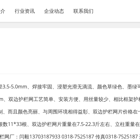
简介
行业资讯
企业动态
联系我们
径3.5-5.0mm、焊接牢固、浸塑光滑无滴流、颜色草绿色、墨绿
1.8*3m、双边护栏网工艺简单、安装方便、用丝量较少、相比框架
制、而且颜色亮丽、与周围环境相得益彰、双边护栏网片价格在十
*33根、双边护栏网片重量在7.5-22.3斤左右、立柱重量在2.9
3703187933 0318-7525187 传真0318-752518