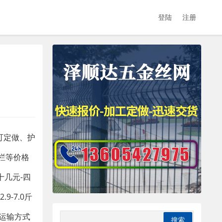
登陆
注册
可定做、护
护栏等价格
几元-四
-7.0斤
7 运输方式