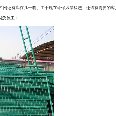
边护栏网还有库存几千套、由于现在环保风暴猛烈、还请有需要的
误您施工！