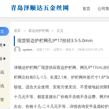
首页
公司
首页
>
双边丝护栏网
>
正文
首页
现货双边护栏网孔9*17丝径3.5-5.0mm
类
·
·
·
·
system
浏览 1151
点赞 0
评论 0
3年前 (2023-05-27)
录
泽顺达护栏网厂现货供应双边护栏网、网孔9*17cm,丝
资讯
栏网立柱有0.5,-1.5、长度2.1米、护栏网外形尺寸
快讯
较低、适合大众使用、安装方便灵活、不受坡地起伏限
十几元不等、都是直接出厂价格不含税不含运费、网片根数11
问答
左右、价格十几-二十几元不等，详情咨询安平县源松护栏网厂：闫毅1