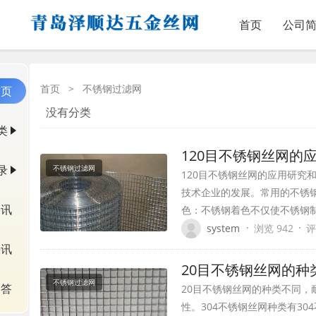
首页
公司
首页
>
不锈钢过滤网
首页
没有分类
类
120目不锈钢丝网的
录
不锈钢过滤网
120目不锈钢丝网的应用研
技术企业的发展。常用的不锈
资讯
色：不锈钢着色不仅使不锈钢
·
·
system
浏览 942
评
快讯
20目不锈钢丝网的
不锈钢过滤网
问答
20目不锈钢丝网的种类不同，
性。304不锈钢丝网种类有30