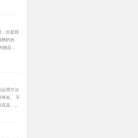
过，但是我
滤网的协
的物品，
的运用方法
寿命。 不
耐高温、…