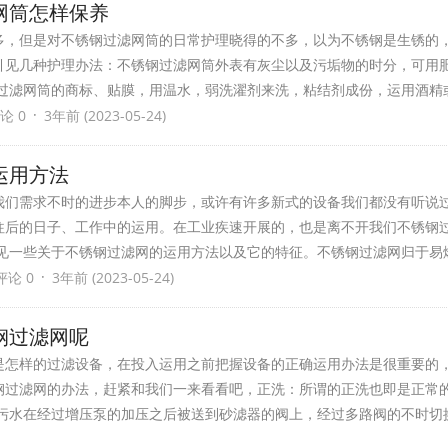
网筒怎样保养
多，但是对不锈钢过滤网筒的日常护理晓得的不多，以为不锈钢是生锈的
引见几种护理办法：不锈钢过滤网筒外表有灰尘以及污垢物的时分，可用
钢过滤网筒的商标、贴膜，用温水，弱洗濯剂来洗，粘结剂成份，运用酒精
·
论 0
3年前 (2023-05-24)
的运用方法
我们需求不时的进步本人的脚步，或许有许多新式的设备我们都没有听说
往后的日子、工作中的运用。在工业疾速开展的，也是离不开我们不锈钢
引见一些关于不锈钢过滤网的运用方法以及它的特征。不锈钢过滤网归于易
·
评论 0
3年前 (2023-05-24)
钢过滤网呢
是怎样的过滤设备，在投入运用之前把握设备的正确运用办法是很重要的
钢过滤网的办法，赶紧和我们一来看看吧，正洗：所谓的正洗也即是正常
，污水在经过增压泵的加压之后被送到砂滤器的阀上，经过多路阀的不时切