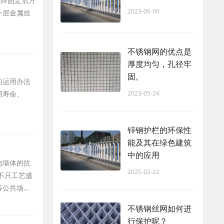
点焊固定后方
2023-06-09
一层金属丝
不锈钢网的优点是
厚度均匀，孔径牢
固。
的运用办法
2023-05-24
用寿命。
锌钢护栏的环保性
能及其在绿色建筑
中的应用
与墙体的抗
2025-02-22
不只工艺盛
等公共场…
不锈钢丝网如何进
行保护呢？