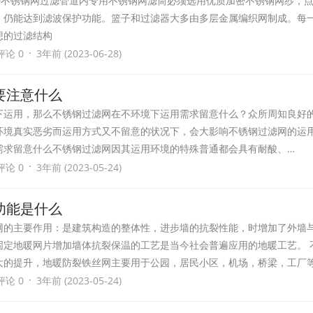
加密不锈钢网过滤管道内专用不锈钢网滤筒必须选用优质加密不锈钢网纱，
，仍能达到滤波保护功能。篮子和过滤器大多由多层金属编织网制成。每
想的过滤结构
·
评论 0
3年前 (2023-06-28)
需要注意什么
下运用，那么不锈钢过滤网在不环境下运用需求留意什么？众所周知良好
环境真实恶劣而运用方式又不留意的状况下，会大影响不锈钢过滤网的运
需求留意什么不锈钢过滤网因其运用环境的特殊普通都会具有耐酸、…
·
评论 0
3年前 (2023-05-24)
功能是什么
网的主要作用：是建筑构造的整体性，进步墙的抗裂性能，时增加了外墙
固定地暖网片增加墙体抗裂保温的工艺是当今社会普遍应用的地暖工艺。 
大的提升，地暖防裂铁丝网主要用于公园，居民小区，机场，桥梁，工厂
·
评论 0
3年前 (2023-05-24)