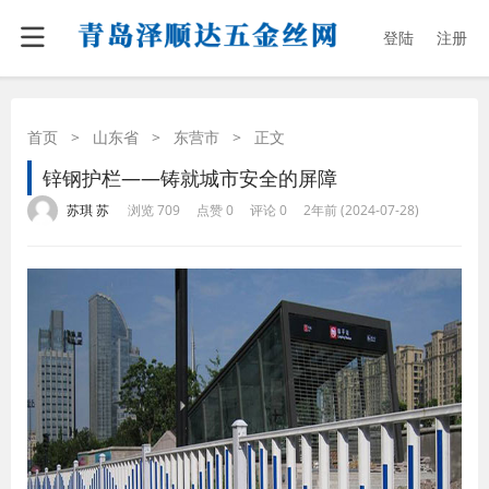
登陆
注册
首页
>
山东省
>
东营市
>
正文
锌钢护栏——铸就城市安全的屏障
·
·
·
·
苏琪 苏
浏览 709
点赞 0
评论 0
2年前 (2024-07-28)