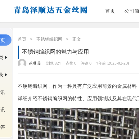
首页
公司
首页
>
不锈钢编织网
>
正文
首页
不锈钢编织网的魅力与应用
类
·
·
·
·
苏琪 苏
浏览 821
点赞 0
评论 0
1年前 (2025-02-23)
录
不锈钢编织网，作为一种具有广泛应用前景的金属材料
资讯
详细介绍不锈钢编织网的特性、应用领域以及其在现代
快讯
问答