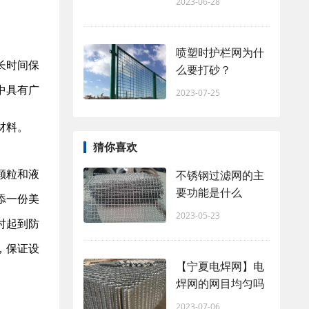
2023-06-28
喷塑时护栏网为什
长时间保
么要打砂？
中具有广
2023-07-25
材料。
猜你喜欢
颗粒和液
不锈钢过滤网的主
要功能是什么
添一份美
2023-05-23
时起到防
，保证设
【宁夏电焊网】电
焊网的网目均匀吗
2023-07-06