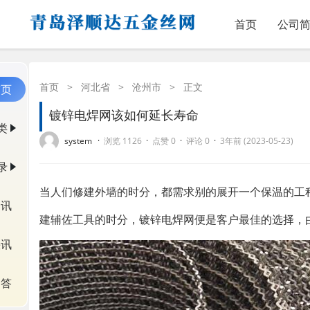
首页
公司
首页
>
河北省
>
沧州市
>
正文
首页
镀锌电焊网该如何延长寿命
类
·
·
·
·
system
浏览 1126
点赞 0
评论 0
3年前 (2023-05-23)
录
当人们修建外墙的时分，都需求别的展开一个保温的工
资讯
建辅佐工具的时分，镀锌电焊网便是客户最佳的选择，
快讯
问答