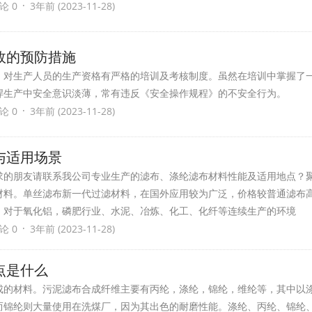
·
论 0
3年前 (2023-11-28)
故的预防措施
，对生产人员的生产资格有严格的培训及考核制度。虽然在培训中掌握了
焊生产中安全意识淡薄，常有违反《安全操作规程》的不安全行为。
·
论 0
3年前 (2023-11-28)
与适用场景
求的朋友请联系我公司专业生产的滤布、涤纶滤布材料性能及适用地点？
材料。单丝滤布新一代过滤材料，在国外应用较为广泛，价格较普通滤布
。对于氧化铝，磷肥行业、水泥、冶炼、化工、化纤等连续生产的环境
·
论 0
3年前 (2023-11-28)
点是什么
成的材料。污泥滤布合成纤维主要有丙纶，涤纶，锦纶，维纶等，其中以
而锦纶则大量使用在洗煤厂，因为其出色的耐磨性能。涤纶、丙纶、锦纶