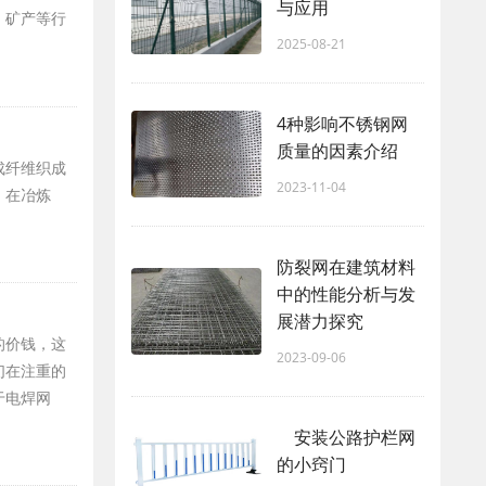
与应用
、矿产等行
2025-08-21
4种影响不锈钢网
质量的因素介绍
成纤维织成
2023-11-04
，在冶炼
防裂网在建筑材料
中的性能分析与发
展潜力探究
的价钱，这
2023-09-06
们在注重的
于电焊网
安装公路护栏网
的小窍门