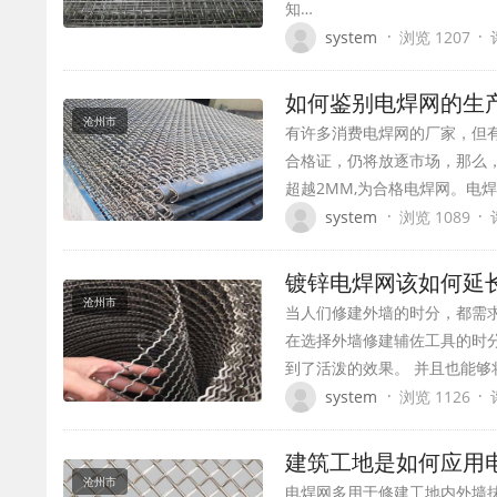
知…
·
·
system
浏览 1207
如何鉴别电焊网的生
沧州市
有许多消费电焊网的厂家，但
合格证，仍将放逐市场，那么
超越2MM,为合格电焊网。电
·
·
system
浏览 1089
镀锌电焊网该如何延
沧州市
当人们修建外墙的时分，都需
在选择外墙修建辅佐工具的时
到了活泼的效果。 并且也能
·
·
system
浏览 1126
建筑工地是如何应用
沧州市
电焊网多用于修建工地内外墙抹