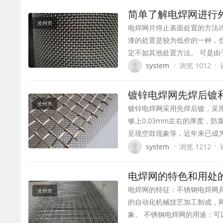
简单了解电焊网进行
沧州市
电焊网片停止表面处置的方法
漆的处置是较为低价的一种，
定不如其他处置方法。 可是由
·
·
system
浏览 1012
镀锌电焊网先焊后镀
沧州市
镀锌电焊网采用先焊后镀，采
够上0.03mm左右的厚度，
呈现空鼓现象等，近年来已成
·
·
system
浏览 1212
电焊网的特色和用处
电焊网的特征：不锈钢电焊网
沧州市
的自动化机械技艺加工制成，
象。 不锈钢电焊网的用途：