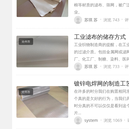
棉等材质的滤布、筛网，被广
业。
·
·
苏琪 苏
浏览 743
评
工业滤布的储存方式
沧州市
工业织物制造商的提醒，在工
的过滤介质。包括金属网或滤
厂、化工厂、制糖、染料、医
·
·
苏琪 苏
浏览 733
评
镀锌电焊网的制造工
在许多的时分我们在购置相同
沧州市
个真的是欠好的行为，当我们
时分真的不可以仅仅是看到这
片…
·
·
system
浏览 1069