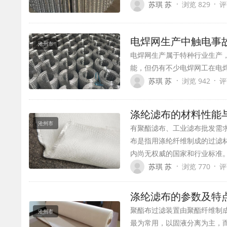
·
·
苏琪 苏
浏览 829
评
电焊网生产中触电事
沧州市
电焊网生产属于特种行业生产
能，但仍有不少电焊网工在电
·
·
苏琪 苏
浏览 942
评
涤纶滤布的材料性能
沧州市
有聚酯滤布、工业滤布批发需
布是指用涤纶纤维制成的过滤
内尚无权威的国家和行业标准
·
·
苏琪 苏
浏览 770
评
涤纶滤布的参数及特
聚酯布过滤装置由聚酯纤维制
沧州市
最为常用，以固液分离为主，