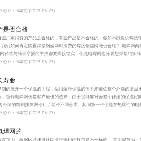
·
评论 0
3年前 (2023-05-23)
产是否合格
有些厂家消费的产品是合格的，有些产品是不合格的。假如不能提供焊接
，我们如何肯定购置焊接钢丝网时消费的焊接钢丝网能否合格？ 电焊网两
焊网径丝与纬丝穿插的中央都要焊接结实，但是电焊网边缘要想焊接结实纬
·
评论 0
3年前 (2023-05-23)
长寿命
求别的展开一个保温的工程，运用这种保温的体系来辅佐整个外墙的坚固
分，镀锌电焊网便是客户最佳的选择，由于它能够对会整个修建的保温好
够将外墙的粉刷抹灰网停止了两种不同分类，其间第一种便是在热镀性的电
·
评论 0
3年前 (2023-05-23)
电焊网的
灰加固，根据区域和设计院请求选用的规范是不一样的， 常用规范为：1