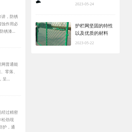
2023-05-24
来讲，防锈
腐蚀作用必
护栏网坚固的特性
防锈漆…
以及优质的材料
2023-05-22
丝网普通能
痕、零落、
，呈…
品经过精密
作松劲现
防护，通