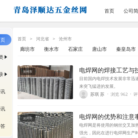
首页
公司
首页
>
河北省
>
沧州市
首页
廊坊市
衡水市
石家庄
唐山市
秦皇岛市
类
电焊网的焊接工艺与
沧州市
录
目前国内电焊技术发展非常迅
来突飞猛进的发展。
资讯
·
·
苏琪 苏
浏览 962
评
快讯
电焊网的优势和注意
沧州市
电焊网是将使用的钢丝交叉加
问答
强光，因此在进行电焊网生产