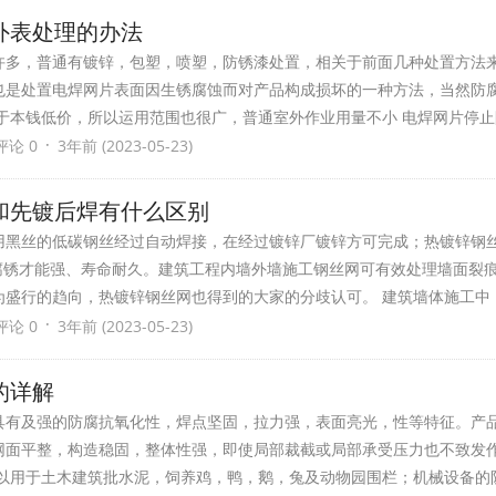
外表处理的办法
许多，普通有镀锌，包塑，喷塑，防锈漆处置，相关于前面几种处置方法
也是处置电焊网片表面因生锈腐蚀而对产品构成损坏的一种方法，当然防
于本钱低价，所以运用范围也很广，普通室外作业用量不小 电焊网片停止
·
评论 0
3年前 (2023-05-23)
和先镀后焊有什么区别
用黑丝的低碳钢丝经过自动焊接，在经过镀锌厂镀锌方可完成；热镀锌钢
防腐锈才能强、寿命耐久。建筑工程内墙外墙施工钢丝网可有效处理墙面裂
为盛行的趋向，热镀锌钢丝网也得到的大家的分歧认可。 建筑墙体施工中
·
评论 0
3年前 (2023-05-23)
的详解
具有及强的防腐抗氧化性，焊点坚固，拉力强，表面亮光，性等特征。产
网面平整，构造稳固，整体性强，即使局部裁截或局部承受压力也不致发
可以用于土木建筑批水泥，饲养鸡，鸭，鹅，兔及动物园围栏；机械设备的