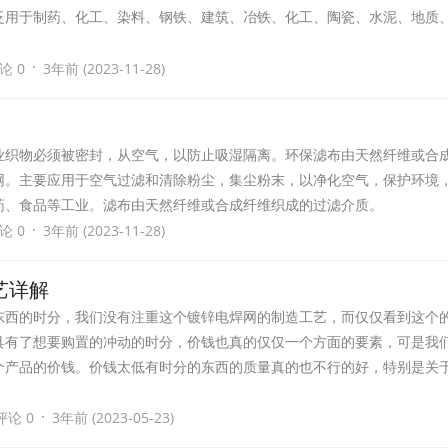
泛用于制药、化工、染料、钢铁、建筑、冶铁、化工、陶瓷、水泥、地质
·
论 0
3年前 (2023-11-28)
业织物必须被密封，从空气，以防止吸湿隔离。环保滤布由天然纤维或合
网。主要应用于空气过滤和清除粉尘，集尘粉末，以净化空气，保护环境
药、食品等工业。滤布由天然纤维或合成纤维织成的过滤介质。
·
论 0
3年前 (2023-11-28)
艺详解
东西的时分，我们没有注重这个镀锌电焊网的制造工艺，而仅仅看到这个
具有了想要购置的冲动的时分，价钱也真的仅仅一个方面的要素，可是我
个产品的价钱。价钱太低有时分的东西的质量真的也不行的好，特别是关
·
评论 0
3年前 (2023-05-23)