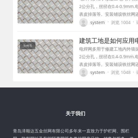
2公分孔，丝径在0.4-0.9
表皮掉落等。安装铺设铁丝网
·
·
system
浏览 1004
建筑工地是如何应用
沧州市
电焊网多用于修建工地内外墙抹
2公分孔，丝径在0.4-0.9
表皮掉落等。安装铺设铁丝网
·
·
system
浏览 1048
关于我们
青岛泽顺达五金丝网有限公司多年来一直致力于护栏网、围栏