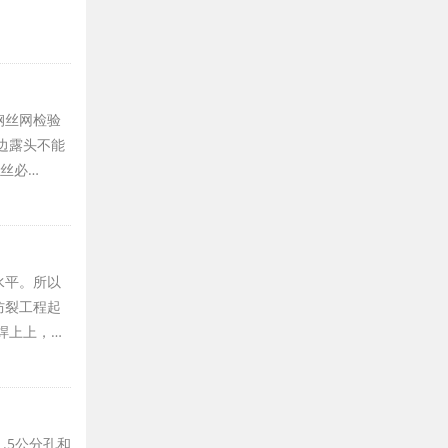
钢丝网检验
边露头不能
丝必…
水平。所以
防裂工程起
焊上上，…
.5公分孔和