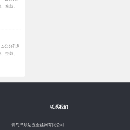
痕、空鼓、
.5公分孔和
痕、空鼓、
联系我们
青岛泽顺达五金丝网有限公司