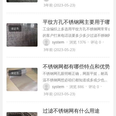
在日子压力大后我们都会到酒吧等文娱场所放
3年前 (2023-05-23)
心境，当我们进入这些场合时映入眼帘的便是
光闪闪的装修让人眼前一亮。 金属不锈钢网
平纹方孔不锈钢网主要用于哪些
经过我们仔细观察会发现便是这装修品便是丝
工业编织上多选用平纹方孔不锈钢网常常会有
保定市
的客户打来电话说要多少多少过滤不锈钢网，
我们报价从前会说报价高，高的离谱，贵上许
·
·
·
system
浏览 1376
评论 0
倍。可是这儿边存在着许多的误解， 许多客
3年前 (2023-05-23)
询了某些的过错资料后会得出过错的结论，方
有的资料上面就过错的闪现。 目数便是每平
不锈钢网都有哪些特点和优势
有多少个孔便是多少目，可这对我们作…
不锈钢网孔眼明晰正确，网面平挺，耐高
保定市
温不锈钢网想必咱们都知道或多或少也听
说过的，由于它在咱们日子的每个旮旯都
·
·
·
system
浏览 886
评论 0
会用到。金属筛网孔眼明晰正确、网面平
3年前 (2023-05-23)
挺，有耐高温、耐磨等特性，不锈钢网还
能。因而，多用于粉末挑选和滤油方面。
过滤不锈钢网有什么用途
金属筛网用黄铜丝、磷铜丝、不锈钢丝为