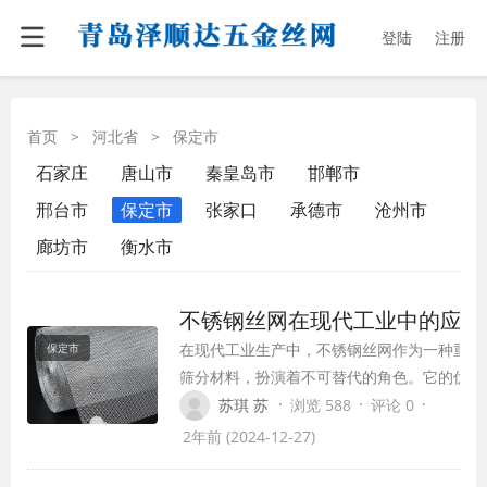
登陆
注册
首页
>
河北省
>
保定市
石家庄
唐山市
秦皇岛市
邯郸市
邢台市
保定市
张家口
承德市
沧州市
廊坊市
衡水市
不锈钢丝网在现代工业中的应用
在现代工业生产中，不锈钢丝网作为一种重要
保定市
筛分材料，扮演着不可替代的角色。它的优异
泛用途使其成为众多行业不可或缺的合作伙伴
·
·
·
苏琪 苏
浏览 588
评论 0
2年前 (2024-12-27)