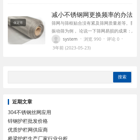
一些存户问我们能不能将不锈钢网铆接鼓起，
连成一度整体运用。 我们的答复是千万可
减小不锈钢网更换频率的办
以，不锈钢存正在无好的铆接功用，正常的不
筛网与筛框贴合没有紧及筛网质量差等。我们
保定市
锈钢铆接方法都可以铆接…
振动筛为例， 论说一下筛网易损的成果：总
存户咨询相关筛分机使命进程中不锈钢网易损
·
·
·
system
浏览 990
评论 0
的成果，我们就此成果咨询了小组的李主，并
3年前 (2023-05-23)
失掉了一些经向来与自己共享。 垫圈凋谢或
磨薄 粘紧或许转换、 基层网褴褛 转换基层滤
网、 双层网细网或许母网松，发作磨擦及两
夹料 从新…
近期文章
304不锈钢丝网应用
锌钢护栏批发价格
优质护栏网供应商
桥梁护栏生产厂家行业分析