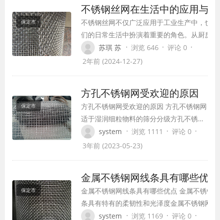
不锈钢丝网在生活中的应用与维
不锈钢丝网不仅广泛应用于工业生产中，也在
保定市
们的日常生活中扮演着重要的角色。从厨房到
居，从户外到室内，不锈钢丝网以其独特的性
·
·
·
苏琪 苏
浏览 646
评论 0
为我们的生活带来了诸多便利。
2年前 (2024-12-27)
方孔不锈钢网受欢迎的原因
方孔不锈钢网受欢迎的原因 方孔不锈钢网
保定市
适于湿润细粒物料的筛分分级方孔不锈钢
网适于湿润细粒物料的筛分分级方孔不锈
·
·
·
system
浏览 1111
评论 0
钢网是常见的筛网产品，它较于一般筛网
3年前 (2023-05-23)
有哪些优势呢？客户们为何如此钟情于方
孔不锈钢网呢？小编带您走进了解那些不
金属不锈钢网线条具有哪些
锈钢网遭到喜欢的原因。 原因主要有以下
金属不锈钢网线条具有哪些优点 金属不锈钢
保定市
几点。方孔不锈钢网方孔不锈钢网筛分精
条具有特有的柔韧性和光泽度金属不锈钢网产
度高。设…
可以作为装修网运用吗？ 现在人们的日子很
·
·
·
system
浏览 1169
评论 0