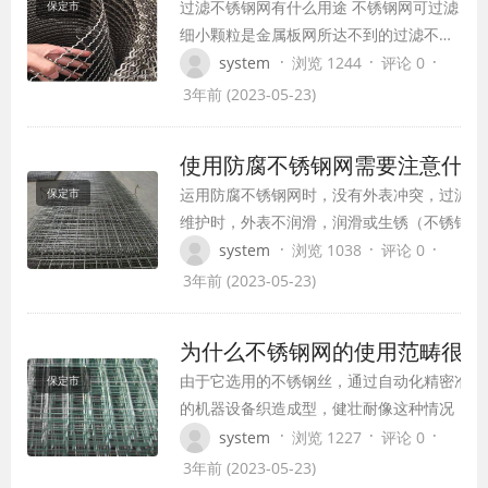
过滤不锈钢网有什么用途 不锈钢网可过滤
保定市
质料织成，金属丝粗细标准依照要求设
细小颗粒是金属板网所达不到的过滤不锈
定。蚕丝筛网…
钢网用处：首要用于气体、液体过滤及其
·
·
·
system
浏览 1244
评论 0
他介质别离；酸、碱环境条件下筛分和过
3年前 (2023-05-23)
滤；石油工业作泥浆网、化工化纤工业作
筛滤网、电镀工业作酸洗网；用于精细压
使用防腐不锈钢网需要注意什么
力过滤器、燃油过滤、真空过滤器、空气
运用防腐不锈钢网时，没有外表冲突，过滤或
保定市
滤清器及散热处理，做滤芯质料。 也可用
维护时，外表不润滑，润滑或生锈（不锈钢会
于修建、…
生锈）长时刻在自然界中运用，所以外表防腐
·
·
·
system
浏览 1038
评论 0
不锈钢网眼喷涂工艺被以为是不过，有些客户
3年前 (2023-05-23)
会说防腐不锈钢网涂漆涂漆后简单坠落。温度
不行；应特别注意粉末。 在进入不锈钢筛之
为什么不锈钢网的使用范畴很广
前，烤箱的温度有必要高于200度。假如没有
由于它选用的不锈钢丝，通过自动化精密准确
保定市
到达温度，当粉末在…
的机器设备织造成型，健壮耐像这种情况，存
户向该厂注明，是可以加工定做的，那样也就
·
·
·
system
浏览 1227
评论 0
免去了前期铆接的费事不锈钢网多用于筛分，
3年前 (2023-05-23)