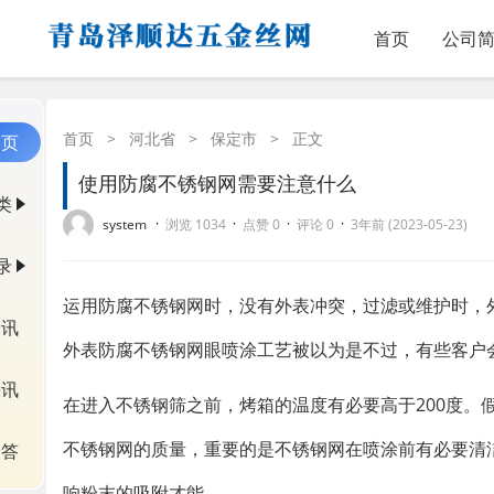
首页
公司
首页
>
河北省
>
保定市
>
正文
首页
使用防腐不锈钢网需要注意什么
类
·
·
·
·
system
浏览 1034
点赞 0
评论 0
3年前 (2023-05-23)
录
运用防腐不锈钢网时，没有外表冲突，过滤或维护时，
资讯
外表防腐不锈钢网眼喷涂工艺被以为是不过，有些客户
快讯
在进入不锈钢筛之前，烤箱的温度有必要高于200度。
不锈钢网的质量，重要的是不锈钢网在喷涂前有必要清
问答
响粉末的吸附才能。