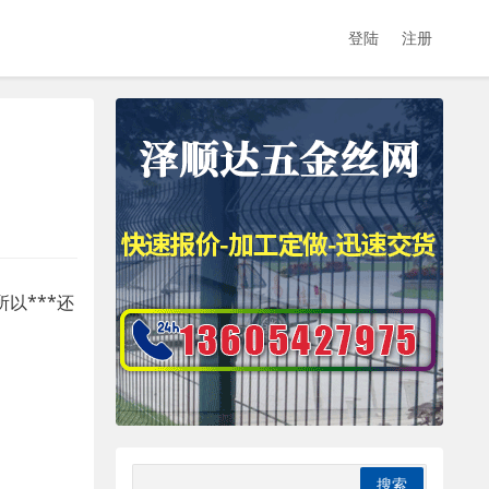
登陆
注册
以***还