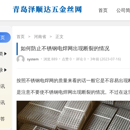
首页
公司
首页
>
河南省
>
正文
首页
如何防止不锈钢电焊网出现断裂的情况
类
·
·
·
·
system
浏览 889
点赞 0
评论 0
3年前 (2023-07-16)
录
按照不锈钢电焊网的质量来看的话一般它是不容易出现断
资讯
是注意不要使不锈钢电焊网出现断裂的情况。不过在这
快讯
问答