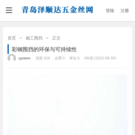
登陆
注册
首页
>
施工围挡
>
正文
彩钢围挡的环保与可持续性
·
·
·
·
system
浏览 929
点赞 0
评论 0
3年前 (2023-08-30)