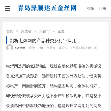
登陆
注册
首页
>
河北省
>
承德市
>
正文
剖析电焊网的产品种类及行业应用
·
·
·
·
system
浏览 1060
点赞 0
评论 0
3年前 (2023-05-23)
电焊网选用的低碳钢丝，经过自动化精细准确的机械设
备点焊加工成形后，选用浸锌工艺的外表处理，惯例英
标出产，网面滑润整齐，结构坚固均匀，全体功能好，
即便部分截或承受压力也不会产生松散现象。它是整个
铁质筛网中防腐蚀功能强的，也是铁质筛网用处的网类