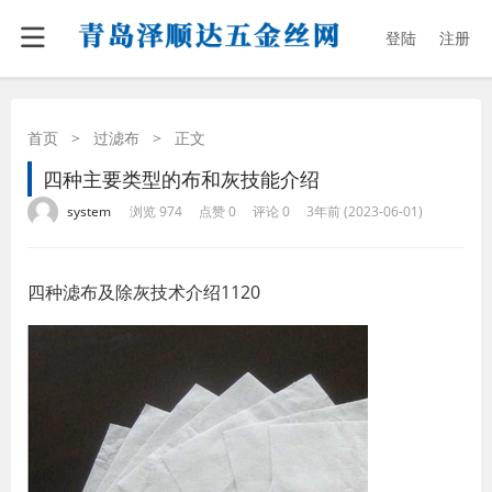
登陆
注册
首页
>
过滤布
>
正文
四种主要类型的布和灰技能介绍
·
·
·
·
system
浏览 974
点赞 0
评论 0
3年前 (2023-06-01)
四种滤布及除灰技术介绍1120