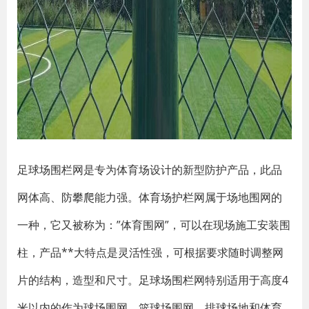
足球场围栏网是专为体育场设计的新型防护产品，此品
网体高、防攀爬能力强。体育场护栏网属于场地围网的
一种，它又被称为：”体育围网”，可以在现场施工安装围
柱，产品**大特点是灵活性强，可根据要求随时调整网
片的结构，造型和尺寸。足球场围栏网特别适用于高度4
米以内的作为球场围网、篮球场围网、排球场地和体育