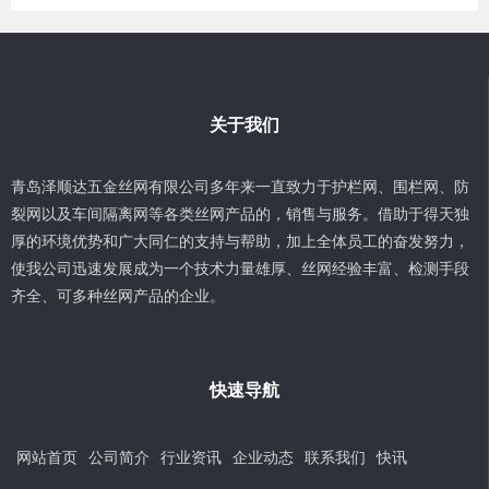
关于我们
青岛泽顺达五金丝网有限公司多年来一直致力于护栏网、围栏网、防
裂网以及车间隔离网等各类丝网产品的，销售与服务。借助于得天独
厚的环境优势和广大同仁的支持与帮助，加上全体员工的奋发努力，
使我公司迅速发展成为一个技术力量雄厚、丝网经验丰富、检测手段
齐全、可多种丝网产品的企业。
快速导航
网站首页
公司简介
行业资讯
企业动态
联系我们
快讯