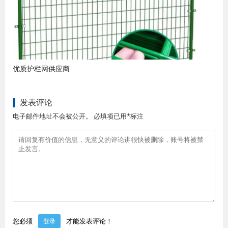
优质护栏网供应商
发表评论
电子邮件地址不会被公开。 必填项已用*标注
您必须
才能发表评论！
登录