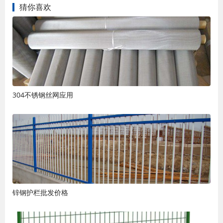
猜你喜欢
304不锈钢丝网应用
锌钢护栏批发价格