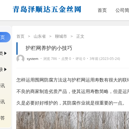
首页
公司
首页
>
山东省
>
聊城市
>
正文
首页
护栏网养护的小技巧
类
·
·
·
·
system
浏览 786
点赞 0
评论 0
3年前 (2023-05-24)
录
怎样运用围网防腐方法这与护栏网运用寿数有很大的联
资讯
不良的商家制造劣质产品，使其运用寿数简略，但是运
快讯
久是必要好好维护的，其防腐作业就是很重要的一点。
问答