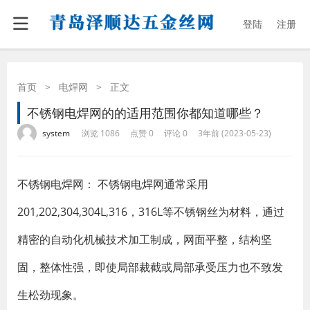
登陆
注册
首页
>
电焊网
>
正文
不锈钢电焊网的的适用范围你都知道哪些？
·
·
·
·
system
浏览 1086
点赞 0
评论 0
3年前 (2023-05-23)
不锈钢电焊网： 不锈钢电焊网通常采用
201,202,304,304L,316，316L等不锈钢丝为材料，通过
精密的自动化机械技术加工制成，网面平整，结构坚
固，整体性强，即使局部裁截或局部承受压力也不致发
生松劲现象。