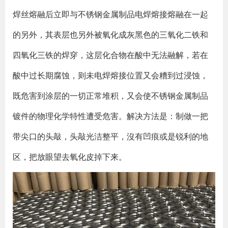
焊丝熔融后立即与不锈钢金属制品电焊熔接熔融在一起
的另外，其表层也另外被氧化成灰黑色的三氧化二铁和
四氧化三铁的焊穿，这层化合物在酸中无法融解，若在
酸中过长期腐蚀，则未电焊熔接位置又会糟到过浸蚀，
既危害到涂层的一切正常堆积，又会使不锈钢金属制品
镀件的物理化学特性遭受危害。解决方法是：制做一把
带尖口的头敲，头敲光洁整平，沒有凹痕或是锐利的地
区，把放眼望去氧化皮掉下来。