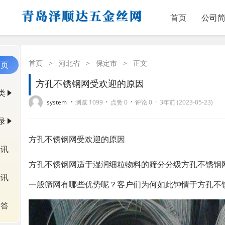
首页
公司
首页
>
河北省
>
保定市
>
正文
首页
方孔不锈钢网受欢迎的原因
类
·
·
·
·
system
浏览 1099
点赞 0
评论 0
3年前 (2023-05-23)
录
方孔不锈钢网受欢迎的原因
资讯
方孔不锈钢网适于湿润细粒物料的筛分分级方孔不锈钢
快讯
一般筛网有哪些优势呢？客户们为何如此钟情于方孔不
问答