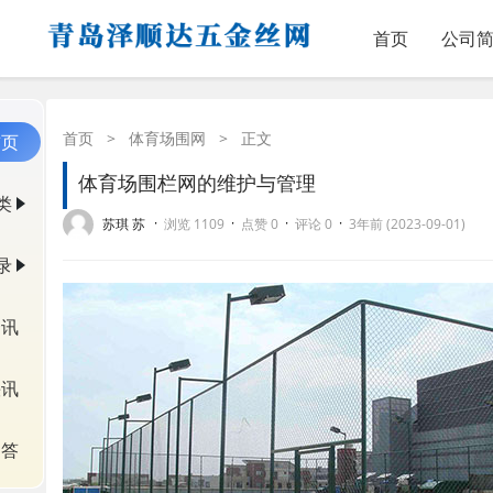
首页
公司
首页
>
体育场围网
>
正文
首页
体育场围栏网的维护与管理
类
·
·
·
·
苏琪 苏
浏览 1109
点赞 0
评论 0
3年前 (2023-09-01)
录
资讯
快讯
问答