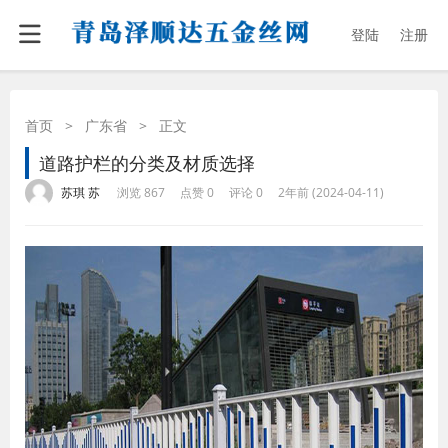
登陆
注册
首页
>
广东省
>
正文
道路护栏的分类及材质选择
·
·
·
·
苏琪 苏
浏览 867
点赞 0
评论 0
2年前 (2024-04-11)