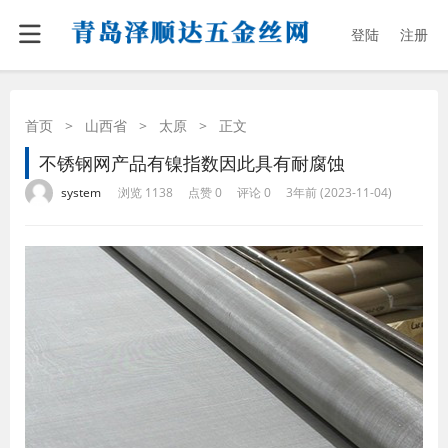
登陆
注册
首页
>
山西省
>
太原
>
正文
不锈钢网产品有镍指数因此具有耐腐蚀
·
·
·
·
system
浏览 1138
点赞 0
评论 0
3年前 (2023-11-04)