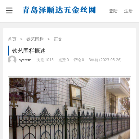
登陆
注册
首页
>
铁艺围栏
>
正文
铁艺围栏概述
·
·
·
·
system
浏览 1015
点赞 0
评论 0
3年前 (2023-05-26)