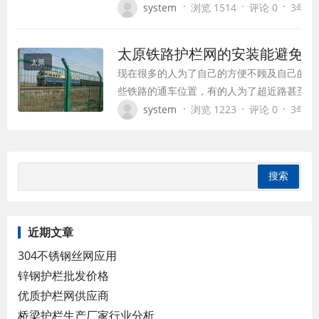
性，那么一定要首先重视小区围栏专业生产厂
·
·
·
system
浏览 1514
评论 0
3年前 (
信誉是重要部分。
太原铁路护栏网的安装能避免很
太原
现在很多的人为了自己的方便不顾及自己的一
些铁路的通车位置，有的人为了超近路甚至想
己的生命安全非常不负责的一种行为。
·
·
·
system
浏览 1223
评论 0
3年前 (
近期文章
304不锈钢丝网应用
锌钢护栏批发价格
优质护栏网供应商
桥梁护栏生产厂家行业分析