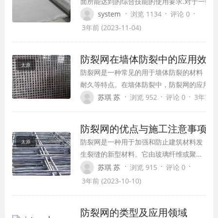
面所能达到的综合技能的使用要求.对于一些
容,可以获得在规划原材料上的综合技能的选择
·
·
·
system
浏览 1134
评论 0
的含义是需要显示可以用于各种不同元素的综
3年前 (2023-11-04)
使用.
防裂网在墙体防裂中的应用效果
太原
防裂网是一种常见的用于墙体防裂的材料，具
耐久等特点。在墙体防裂中，防裂网的应用效
文将介绍防裂网在墙体防裂中的应用效果及使
·
·
·
苏琪 苏
浏览 952
评论 0
3年前 (2
防裂网的优点与施工注意事项
防裂网是一种用于加强和防止建筑材料发
太原
生裂缝的新型材料。它由玻璃纤维或聚酯
纤维制成，具有防裂、耐久、抗拉强度高
·
·
·
苏琪 苏
浏览 915
评论 0
等优点。在使用防裂网进行施工时，有几
3年前 (2023-10-10)
个注意事项需要特别关注。
防裂网的类型及应用领域