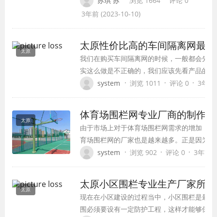
苏琪 苏
浏览 1664
评论 0
性，还能提升机场的整体形象。
3年前 (2023-10-10)
太原性价比高的车间隔离网最值
太原
我们在购买车间隔离网的时候，一般都会先问
实这么做是不正确的，我们应该先看产品的质
格。
·
·
·
system
浏览 1011
评论 0
3年前 (
体育场围栏网专业厂商的制作经
太原
由于市场上对于体育场围栏网需求的增加，所
育场围栏网的厂家也是越来越多。正是因为有
支持，才会使市场上的产品能够及时有效的投
·
·
·
system
浏览 902
评论 0
3年前 (2
不会带给生产一定的麻烦。
太原小区围栏专业生产厂家所卖
太原
现在在小区建设的过程当中，小区围栏是最为
围必须要设有一定防护工程，这样才能够保证