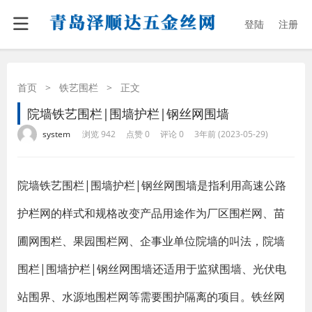
登陆
注册
首页
>
铁艺围栏
>
正文
院墙铁艺围栏|围墙护栏|钢丝网围墙
·
·
·
·
system
浏览 942
点赞 0
评论 0
3年前 (2023-05-29)
院墙铁艺围栏|围墙护栏|钢丝网围墙是指利用高速公路
护栏网的样式和规格改变产品用途作为厂区围栏网、苗
圃网围栏、果园围栏网、企事业单位院墙的叫法，院墙
围栏|围墙护栏|钢丝网围墙还适用于监狱围墙、光伏电
站围界、水源地围栏网等需要围护隔离的项目。铁丝网