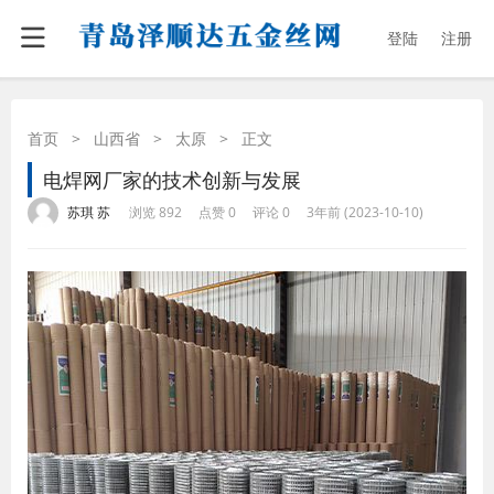
登陆
注册
首页
>
山西省
>
太原
>
正文
电焊网厂家的技术创新与发展
·
·
·
·
苏琪 苏
浏览 892
点赞 0
评论 0
3年前 (2023-10-10)