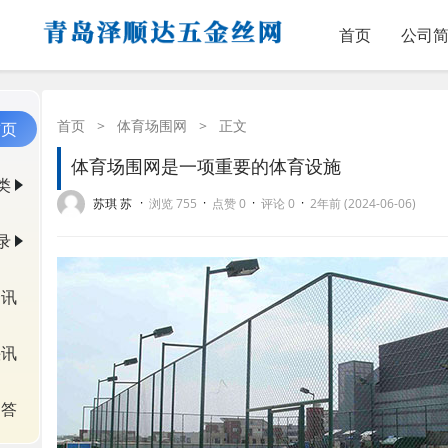
首页
公司
首页
>
体育场围网
>
正文
首页
体育场围网是一项重要的体育设施
类
·
·
·
·
苏琪 苏
浏览 755
点赞 0
评论 0
2年前 (2024-06-06)
录
资讯
快讯
问答