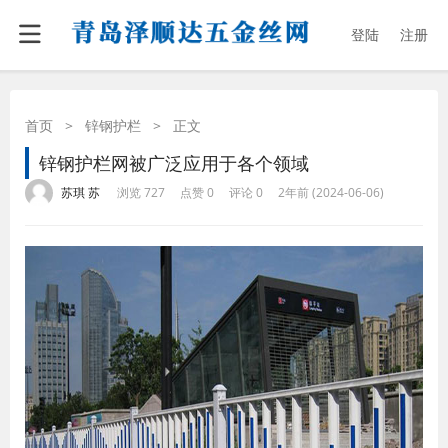
登陆
注册
首页
>
锌钢护栏
>
正文
锌钢护栏网被广泛应用于各个领域
·
·
·
·
苏琪 苏
浏览 727
点赞 0
评论 0
2年前 (2024-06-06)