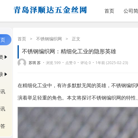
首页
公司
首页
>
不锈钢编织网
>
正文
首页
不锈钢编织网：精细化工业的隐形英雄
类
·
·
·
·
苏琪 苏
浏览 599
点赞 0
评论 0
1年前 (2025-02-23)
录
在精细化工业中，有许多默默无闻的英雄，不锈钢编织
资讯
演着举足轻重的角色。本文将探讨不锈钢编织网的特性
快讯
问答