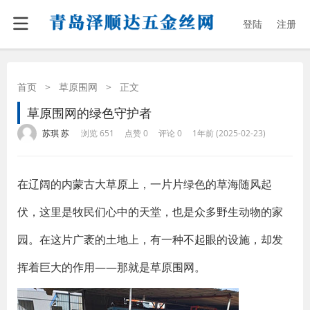
登陆
注册
首页
>
草原围网
>
正文
草原围网的绿色守护者
·
·
·
·
苏琪 苏
浏览 651
点赞 0
评论 0
1年前 (2025-02-23)
在辽阔的内蒙古大草原上，一片片绿色的草海随风起
伏，这里是牧民们心中的天堂，也是众多野生动物的家
园。在这片广袤的土地上，有一种不起眼的设施，却发
挥着巨大的作用——那就是草原围网。