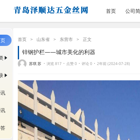
首页
公司
首页
>
山东省
>
东营市
>
正文
首页
锌钢护栏——城市美化的利器
类
·
·
·
·
苏琪 苏
浏览 817
点赞 0
评论 0
2年前 (2024-07-28)
录
资讯
快讯
问答