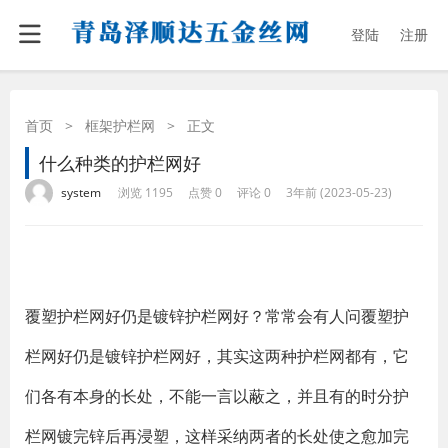
登陆
注册
首页
>
框架护栏网
>
正文
什么种类的护栏网好
·
·
·
·
system
浏览 1195
点赞 0
评论 0
3年前 (2023-05-23)
覆塑护栏网好仍是镀锌护栏网好？常常会有人问覆塑护
栏网好仍是镀锌护栏网好，其实这两种护栏网都有，它
们各有本身的长处，不能一言以蔽之，并且有的时分护
栏网镀完锌后再浸塑，这样采纳两者的长处使之愈加完