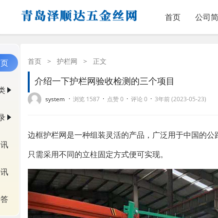
首页
公司
首页
>
护栏网
>
正文
首页
介绍一下护栏网验收检测的三个项目
类
·
·
·
·
system
浏览 1587
点赞 0
评论 0
3年前 (2023-05-23)
录
边框护栏网是一种组装灵活的产品，广泛用于中国的公
资讯
只需采用不同的立柱固定方式便可实现。
快讯
问答