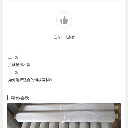
已有
0
人点赞
上一篇
足球场围栏网
下一篇
如何选择适合的钢板网材料
猜你喜欢