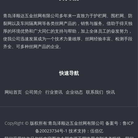
青岛泽顺达五金丝网有限公司多年来一直致力于护栏网、围栏网、防
裂网以及车间隔离网等各类丝网产品的，销售与服务。借助于得天独
厚的环境优势和广大同仁的支持与帮助，加上全体员工的奋发努力，
使我公司迅速发展成为一个技术力量雄厚、丝网经验丰富、检测手段
齐全、可多种丝网产品的企业。
快速导航
网站首页
公司简介
行业资讯
企业动态
联系我们
快讯
CopyRight © 版权所有:青岛泽顺达五金丝网有限公司 备案号：
鲁ICP
备20023734号-1
技术支持：
伍佰亿