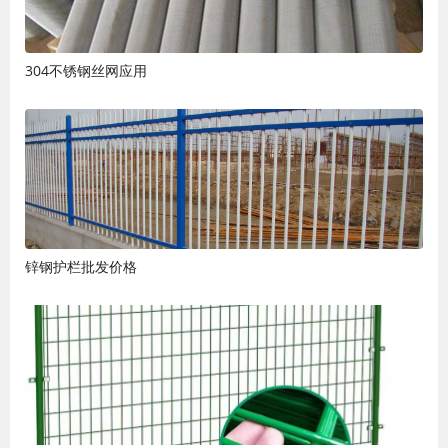
304不锈钢丝网应用
锌钢护栏批发价格