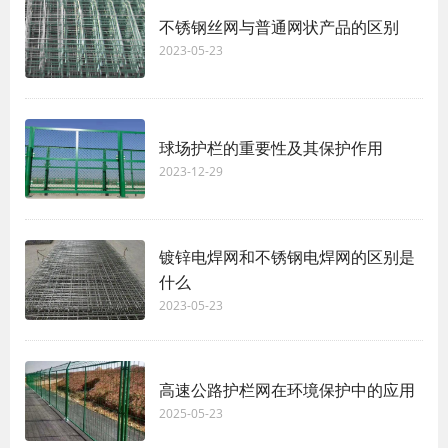
不锈钢丝网与普通网状产品的区别
2023-05-23
球场护栏的重要性及其保护作用
2023-12-29
镀锌电焊网和不锈钢电焊网的区别是
什么
2023-05-23
高速公路护栏网在环境保护中的应用
2025-05-23