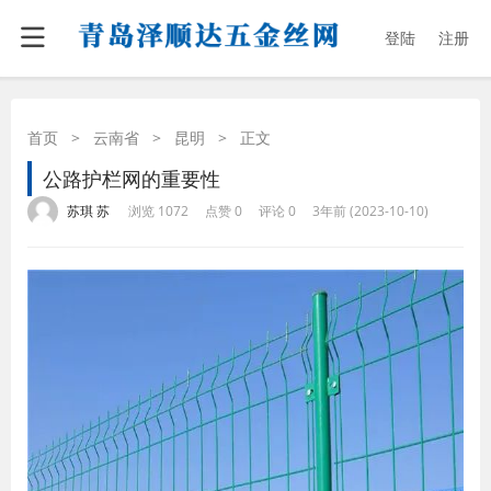
登陆
注册
首页
>
云南省
>
昆明
>
正文
公路护栏网的重要性
·
·
·
·
苏琪 苏
浏览 1072
点赞 0
评论 0
3年前 (2023-10-10)