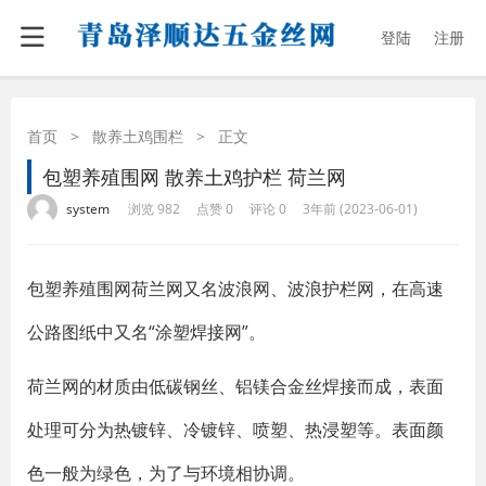
登陆
注册
首页
>
散养土鸡围栏
>
正文
包塑养殖围网 散养土鸡护栏 荷兰网
·
·
·
·
system
浏览 982
点赞 0
评论 0
3年前 (2023-06-01)
包塑养殖围网荷兰网又名波浪网、波浪护栏网，在高速
公路图纸中又名“涂塑焊接网”。
荷兰网的材质由低碳钢丝、铝镁合金丝焊接而成，表面
处理可分为热镀锌、冷镀锌、喷塑、热浸塑等。表面颜
色一般为绿色，为了与环境相协调。